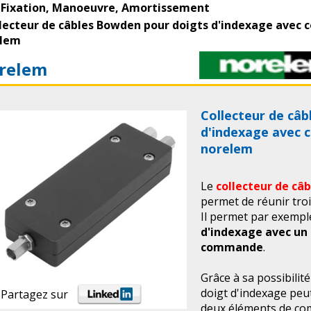
Fixation, Manoeuvre, Amortissement
lecteur de câbles Bowden pour doigts d'indexage avec
elem
relem
Collecteur de câ
d'indexage avec 
norelem
Le
collecteur de câ
permet de réunir tro
Il permet par exempl
d'indexage avec un
commande
.
Grâce à sa possibilité
doigt d'indexage peu
Partagez sur
deux éléments de comm