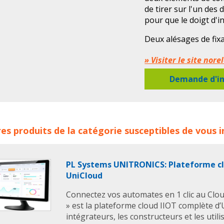
de tirer sur l'un de
pour que le doigt d'
Deux alésages de fixa
permettent un montag
» Visiter le site nor
du boîtier et à la pos
un montage sur prof
Demande d'in
moyen de tasseaux M
problème.
MATIÈRE
ecteur de câbles Bowden pour doigts d'indexage avec comma
Boîtier et chariot en
es produits de la catégorie susceptibles de vous 
rne les familles de produits :
collecteur cable bowden no
Vis d'arrêt et raccord
Écrous hexagonaux et 
PL Systems UNITRONICS: Plateforme cl
REMARQUE
UniCloud
Les doigts d'indexag
et l'élément de comm
Connectez vos automates en 1 clic au Clou
commandés séparém
» est la plateforme cloud IIOT complète d’
Le câble Bowden ent
intégrateurs, les constructeurs et les util
le collecteur de dist