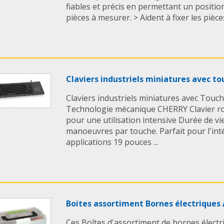
fiables et précis en permettant un positi
endommager la gaine d
pièces à mesurer. > Aident à fixer les pièces 
gaine est uniquemen
forces de pression. Si
spirale interne est 
permanente.
MONTAGE
Claviers industriels miniatures avec t
Ouvrir le boîtier et 
dans la position prévu
Claviers industriels miniatures avec Touch
fraisée. Faire passer
Technologie mécanique CHERRY Clavier robu
d'arrêt et les accroch
pour une utilisation intensive Durée de vie
collecteur de câbles. 
manoeuvres par touche. Parfait pour l'inté
d'utiliser en option l
applications 19 pouces ...
Régler le jeu des câb
d'arrêt. Mettre en pla
fixer à l'aide des vis 
posés et fixés, il fau
jeu des câbles Bowde
Boites assortiment Bornes électriqu
En savoir + :
Découvr
Ces Boîtes d'assortiment de bornes élect