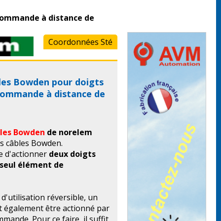
 commande à distance de
Coordonnées Sté
bles Bowden pour doigts
commande à distance de
bles Bowden
de norelem
is câbles Bowden.
e d'actionner
deux doigts
 seul élément de
 d'utilisation réversible, un
t également être actionné par
ande. Pour ce faire, il suffit