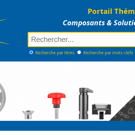
Portail Thém
Composants & Soluti
Recherche
par titres
Recherche
par mots-clefs