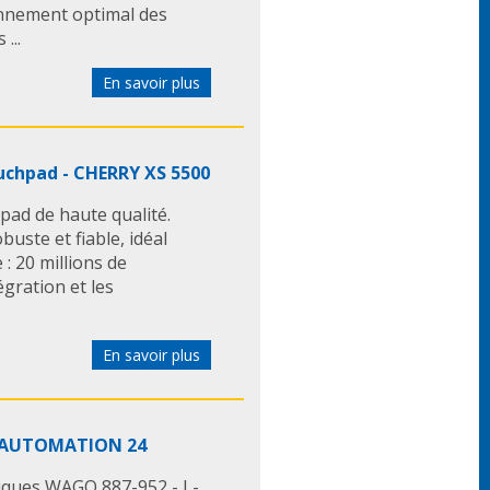
onnement optimal des
e câble. Par ailleurs, la
...
t conçue pour absorber les
 elle est trop tendue, la
En savoir plus
étirée et endommagée de façon
ouchpad - CHERRY XS 5500
monter sa partie inférieure
e à l'aide de vis à tête
pad de haute qualité.
 les câbles Bowden dans les vis
ste et fiable, idéal
er dans le chariot du
 : 20 millions de
Pour ce faire, il est possible
gration et les
es raccords vissés fournis.
les Bowden à l'aide des vis
ce le couvercle du boîtier et le
En savoir plus
fournies. Une fois les câbles
t procéder au réglage final du
n.
es AUTOMATION 24
ir le produit
riques WAGO 887-952 - L-