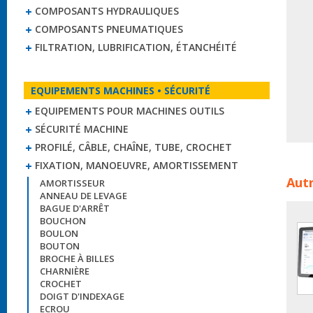
COMPOSANTS HYDRAULIQUES
COMPOSANTS PNEUMATIQUES
FILTRATION, LUBRIFICATION, ÉTANCHÉITÉ
EQUIPEMENTS MACHINES • SÉCURITÉ
EQUIPEMENTS POUR MACHINES OUTILS
SÉCURITÉ MACHINE
PROFILÉ, CÂBLE, CHAÎNE, TUBE, CROCHET
FIXATION, MANOEUVRE, AMORTISSEMENT
Coll
Autr
AMORTISSEUR
conce
ANNEAU DE LEVAGE
BAGUE D'ARRÊT
BOUCHON
BOULON
BOUTON
BROCHE À BILLES
CHARNIÈRE
CROCHET
DOIGT D'INDEXAGE
ECROU