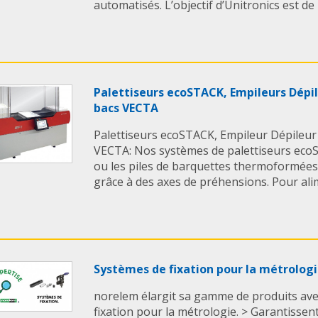
automatisés. L’objectif d’Unitronics est de 
séparément.
NOTA
> Lors de l'installati
convient de tenir com
longueur de l'extrémi
Palettiseurs ecoSTACK, Empileurs Dépi
en fonction de l'angl
bacs VECTA
courbure et de la cha
contre-butée (gaine d
Palettiseurs ecoSTACK, Empileur Dépileur
l'aide de la vis d'arr
VECTA: Nos systèmes de palettiseurs ecoS
câble Bowden. La vis 
ou les piles de barquettes thermoformées,
même temps la préco
grâce à des axes de préhensions. Pour alim
Bowden.
> Lors de la pose, il 
particulièrement à r
minimal, en l'occurr
serré peut entraîner
Systèmes de fixation pour la métrolog
augmentation des fr
> Il convient égaleme
norelem élargit sa gamme de produits ave
momentanément en d
fixation pour la métrologie. > Garantissen
courbure minimal lor