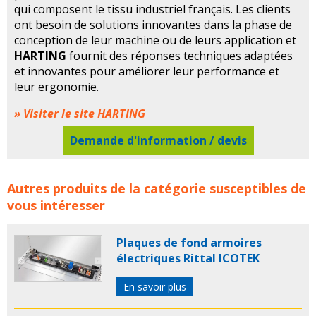
qui composent le tissu industriel français. Les clients
ont besoin de solutions innovantes dans la phase de
conception de leur machine ou de leurs application et
HARTING
fournit des réponses techniques adaptées
et innovantes pour améliorer leur performance et
leur ergonomie.
» Visiter le site HARTING
Demande d'information / devis
HARTING France: Développe son activité de Connecteurs
Autres produits de la catégorie susceptibles de
industriels sur le Site de Roissy concerne les familles de
vous intéresser
produits :
harting
harting france
connecteur
connecteurs
Plaques de fond armoires
électriques Rittal ICOTEK
En savoir plus