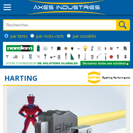
par titres
par mots-clefs
par sociétés
HARTING