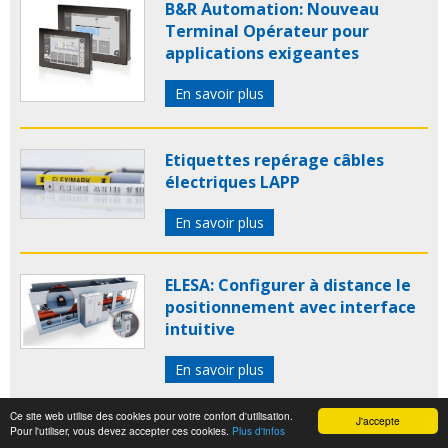
B&R Automation: Nouveau
Terminal Opérateur pour
applications exigeantes
En savoir plus
Etiquettes repérage câbles
électriques LAPP
En savoir plus
ELESA: Configurer à distance le
positionnement avec interface
intuitive
En savoir plus
Ce site web utilise des cookies pour votre confort d'utilisation.
J'accepte
Boutique de vente en ligne de la
Pour l'utiliser, vous devez accepter ces cookies.
Plus d'infos