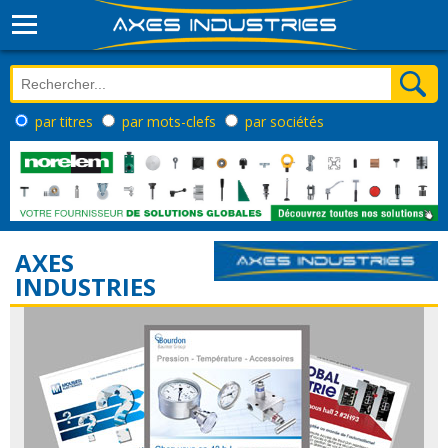
par titres
par mots-clefs
par sociétés
AXES
INDUSTRIES