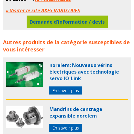
» Visiter le site AXES INDUSTRIES
Demande d'information / devis
Fichiers mails BE, Production, Maintenance AXES
Autres produits de la catégorie susceptibles de
INDUSTRIES concerne les familles de produits :
axes
vous intéresser
industries
mail
mails
fichier mails
fichiers mails
database
database emailing
norelem: Nouveaux vérins
électriques avec technologie
servo IO-Link
En savoir plus
Mandrins de centrage
expansible norelem
En savoir plus