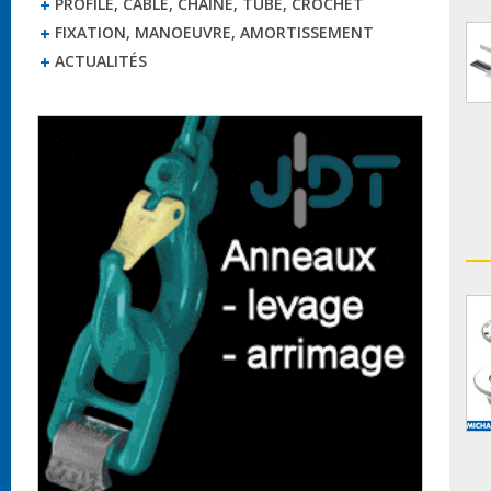
PROFILÉ, CÂBLE, CHAÎNE, TUBE, CROCHET
FIXATION, MANOEUVRE, AMORTISSEMENT
ACTUALITÉS