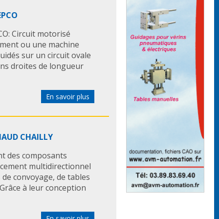
HEPCO
O: Circuit motorisé
ement ou une machine
uidés sur un circuit ovale
ons droites de longueur
En savoir plus
CHAUD CHAILLY
nt des composants
acement multidirectionnel
 de convoyage, de tables
 Grâce à leur conception
En savoir plus