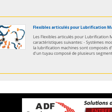
Flexibles articulés pour Lubrification 
Les Flexibles articulés pour Lubrification
caractéristiques suivantes: - Systèmes mod
la lubrification machines sont composés d'
d'un tuyau composé de plusieurs segments
Eléments de Manœuvre pour équipement
MAURIN
La gamme Éléments de manœuvre pour éq
comprend des composants mécaniques con
ajuster ou commander manuellement des é