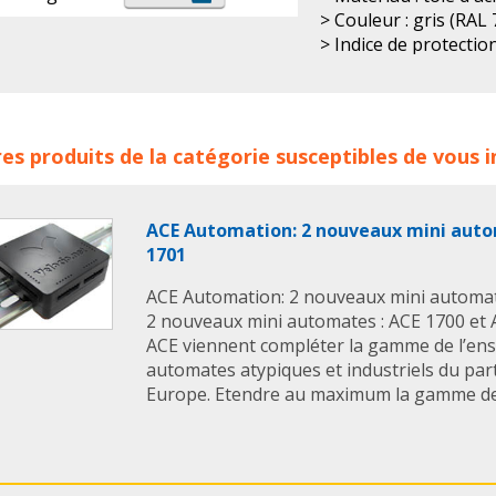
> Couleur : gris (RAL
> Indice de protection
> Fixation des vantaux
> joint en PU
En savoir + :
Fiche t
rets électriques compacts Rittal AUTOMATION 24 concerne les
es produits de la catégorie susceptibles de vous 
mation 24
coffret
coffrets
armoire
armoires
coffret ele
ire electrique
armoires electriques
ACE Automation: 2 nouveaux mini auto
1701
ACE Automation: 2 nouveaux mini automat
2 nouveaux mini automates : ACE 1700 et
ACE viennent compléter la gamme de l’en
automates atypiques et industriels du pa
Europe. Etendre au maximum la gamme de 