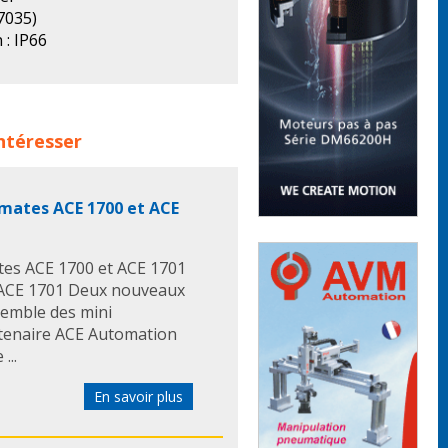
 7035)
 : IP66
 : 2
echnique
 familles de produits :
intéresser
ctrique
coffrets electriques
mates ACE 1700 et ACE
es ACE 1700 et ACE 1701
 ACE 1701 Deux nouveaux
semble des mini
rtenaire ACE Automation
...
En savoir plus