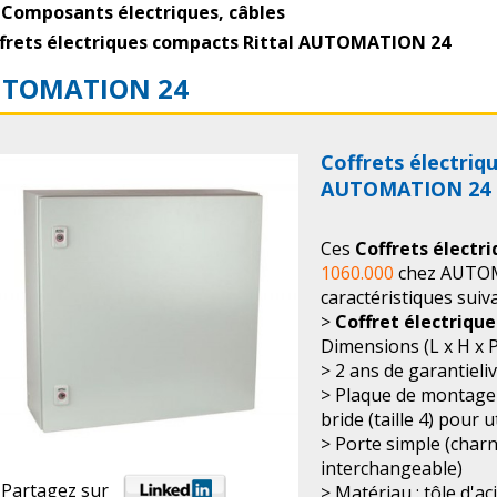
Composants électriques, câbles
frets électriques compacts Rittal AUTOMATION 24
TOMATION 24
Coffrets électriq
AUTOMATION 24
Ces
Coffrets électr
1060.000
chez AUTOM
caractéristiques suiv
>
Coffret électriqu
Dimensions (L x H x P
> 2 ans de garantieli
> Plaque de montage 
bride (taille 4) pour u
> Porte simple (char
interchangeable)
Partagez sur
> Matériau : tôle d'ac