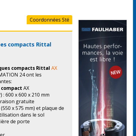
Coordonnées Sté
ues compacts Rittal
iques compacts Rittal
AX
ATION 24 ont les
antes:
e compact
AX
) : 600 x 600 x 210 mm
vraison gratuite
(550 x 575 mm) et plaque de
tilisation dans le sol
nière de porte
ier