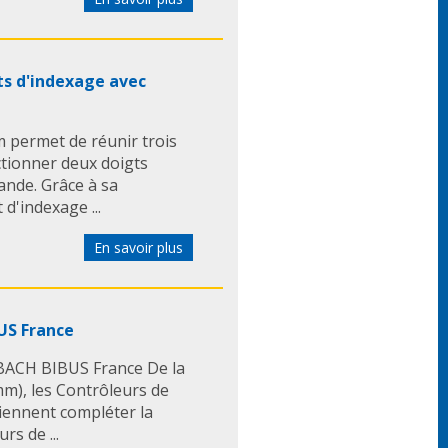
ts d'indexage avec
 permet de réunir trois
ctionner deux doigts
nde. Grâce à sa
 d'indexage ...
En savoir plus
US France
BACH BIBUS France De la
mm), les Contrôleurs de
iennent compléter la
s de ...