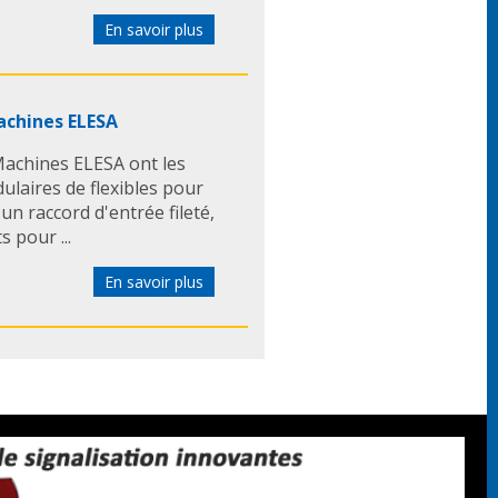
En savoir plus
Machines ELESA
 Machines ELESA ont les
ulaires de flexibles pour
un raccord d'entrée fileté,
 pour ...
En savoir plus
s industriels EMILE
uipements industriels
çus pour actionner,
quipements industriels. •