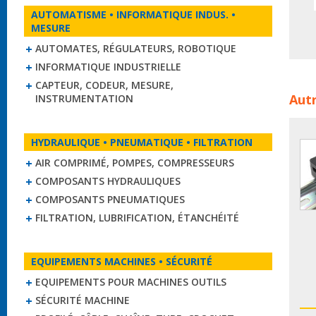
AUTOMATISME • INFORMATIQUE INDUS. •
MESURE
AUTOMATES, RÉGULATEURS, ROBOTIQUE
INFORMATIQUE INDUSTRIELLE
CAPTEUR, CODEUR, MESURE,
Coff
Autr
INSTRUMENTATION
auto
armo
HYDRAULIQUE • PNEUMATIQUE • FILTRATION
AIR COMPRIMÉ, POMPES, COMPRESSEURS
COMPOSANTS HYDRAULIQUES
COMPOSANTS PNEUMATIQUES
FILTRATION, LUBRIFICATION, ÉTANCHÉITÉ
EQUIPEMENTS MACHINES • SÉCURITÉ
EQUIPEMENTS POUR MACHINES OUTILS
SÉCURITÉ MACHINE