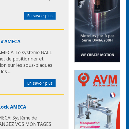
En savoir plus
K d’AMECA
’AMECA: Le système BALL
t de positionner et
tion sur les sous-plaques
s ...
En savoir plus
l Lock AMECA
ECA: Système de
 ECHANGEZ VOS MONTAGES