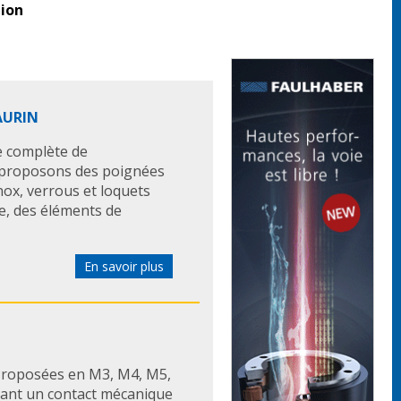
tion
AURIN
 complète de
 proposons des poignées
nox, verrous et loquets
ge, des éléments de
En savoir plus
Proposées en M3, M4, M5,
itant un contact mécanique