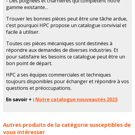
- Des poignées et charnières qui complètent notre
gamme existante…
Trouver les bonnes pièces peut être une tâche ardue,
c’est pourquoi HPC propose un catalogue convivial et
facile à utiliser.
Toutes ces pièces mécaniques sont destinées à
répondre aux demandes de diverses industries. Et
pour satisfaire les besoins ce catalogue peut être un
bon point de départ.
HPC a ses équipes commerciales et techniques
toujours disponibles pour échanger et répondre à vos
questions et préoccupations.
En savoir + :
Notre catalogue nouveautés 2023
HPC Europe: Catalogue 2023 Composants mécaniques et
Autres produits de la catégorie susceptibles de
Transmission concerne les familles de produits :
hpc
vous intéresser