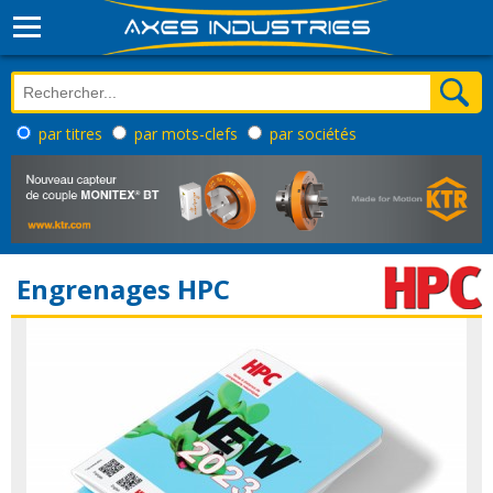
par titres
par mots-clefs
par sociétés
Engrenages HPC