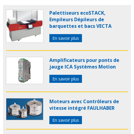
composant mecanique
composants mecaniques
transmisssion
guidage
guidages
Palettiseurs ecoSTACK,
Empileurs Dépileurs de
barquettes et bacs VECTA
En savoir plus
Amplificateurs pour ponts de
jauge ICA Systèmes Motion
En savoir plus
Moteurs avec Contrôleurs de
vitesse intégré FAULHABER
En savoir plus