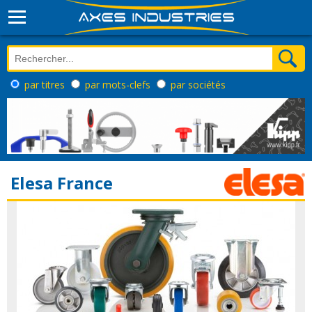
par titres
par mots-clefs
par sociétés
Elesa France