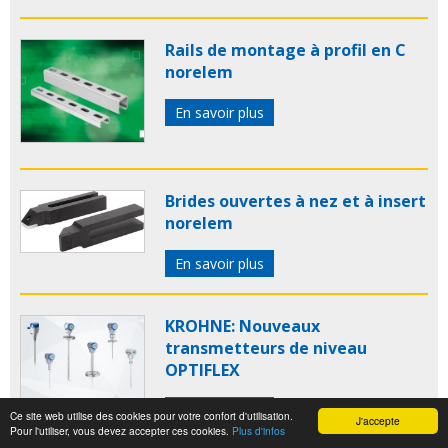
Rails de montage à profil en C
norelem
En savoir plus
Brides ouvertes à nez et à insert
norelem
En savoir plus
KROHNE: Nouveaux
transmetteurs de niveau
OPTIFLEX
En savoir plus
Ce site web utilise des cookies pour votre confort d'utilisation.
J'accepte
Pour l'utiliser, vous devez accepter ces cookies.
Plus d'infos