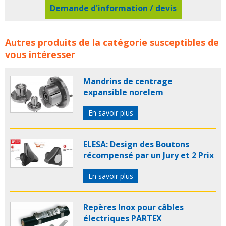
Demande d'information / devis
ELESA: La mobilité avec les roues industrielles concerne
Autres produits de la catégorie susceptibles de
les familles de produits :
elesa
roue
roues
roulette
vous intéresser
roulettes
roue industrielle
roues industrielles
roulette industrielle
roulettes industrielles
Mandrins de centrage
expansible norelem
En savoir plus
ELESA: Design des Boutons
récompensé par un Jury et 2 Prix
En savoir plus
Repères Inox pour câbles
électriques PARTEX