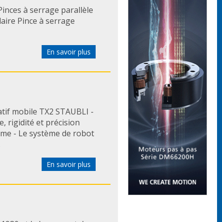
nces à serrage parallèle
laire Pince à serrage
En savoir plus
tif mobile TX2 STAUBLI -
 rigidité et précision
ome - Le système de robot
.
En savoir plus