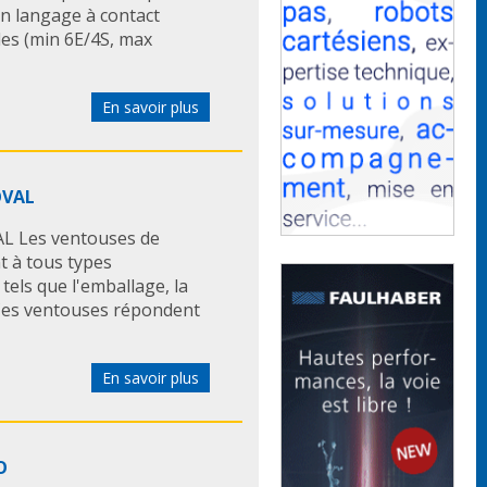
n langage à contact
les (min 6E/4S, max
En savoir plus
OVAL
AL Les ventouses de
t à tous types
 tels que l'emballage, la
… Ces ventouses répondent
En savoir plus
O