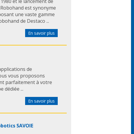
1980 et le lancement de
om Robohand est synonyme
Proposant une vaste gamme
Robohand de Destaco ...
En savoir plus
pplications de
 nous vous proposons
ant parfaitement à votre
 dédiée ...
En savoir plus
botics SAVOIE