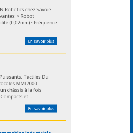
N Robotics chez Savoie
ivantes: > Robot
ilité (0,02mm) • Fréquence
En savoir plus
Puissants, Tactiles Du
protocoles MMI7000
n châssis à la fois
. Compacts et ...
En savoir plus