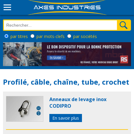
par titres
par mots-clefs
par sociétés
Profilé, câble, chaîne, tube, crochet
Anneaux de levage inox
CODIPRO
En savoir plus