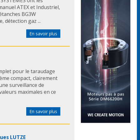
F SYSTEMES ont les
manuel ATEX et Industriel,
s étanches BG3W
 détection gaz ...
En savoir plus
plet pour le taraudage
tème compact, clairement
une surveillance de
 valeurs maximales en ce
En savoir plus
ques LUTZE