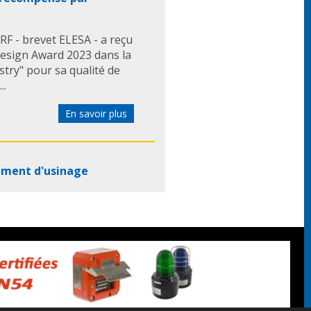
RF - brevet ELESA - a reçu
Design Award 2023 dans la
stry" pour sa qualité de
..
En savoir plus
ement d'usinage
er automatiquement le
émulsion durant vos
e automatiquement le
ébordements ...
En savoir plus