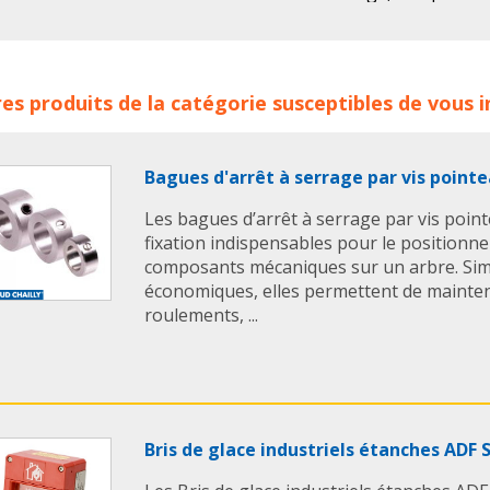
inversant le sens des 
Simple d’utilisation 
l’extracteur hydrauli
acteurs Hydrauliques pour Roulements SNR concerne les fami
es produits de la catégorie susceptibles de vous 
sûr. De plus, il ne to
aulique
extracteurs hydrauliques
snr roulements
ntn-sn
roulement, ce qui ren
démontage par rappo
Bagues d'arrêt à serrage par vis poin
Caractéristiques te
Les bagues d’arrêt à serrage par vis poin
Extracteur avec jeu d
fixation indispensables pour le positionn
Traitement thermiqu
composants mécaniques sur un arbre. Sim
résistance à toutes 
économiques, elles permettent de mainten
Portée de 182 mm, c
roulements, ...
Force d’extraction de
Ecartement maximum 
(diamètre extérieur d
Très léger grâce à s
Bris de glace industriels étanches ADF