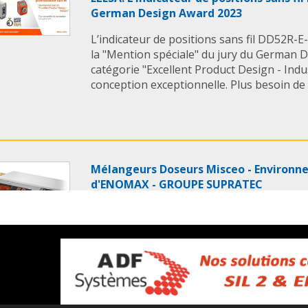
German Design Award 2023
L’indicateur de positions sans fil DD52R-E-
la "Mention spéciale" du jury du German 
catégorie "Excellent Product Design - Indu
conception exceptionnelle. Plus besoin de .
Mélangeurs Doseurs Misceo - Environn
d'ENOMAX - GROUPE SUPRATEC
Le mélangeur Misceo est utilisé pour gér
remplissage et le mélange de vos bacs à 
opérations d’usinage. Un flotteur détect
niveau de remplissage, qui supprime les d