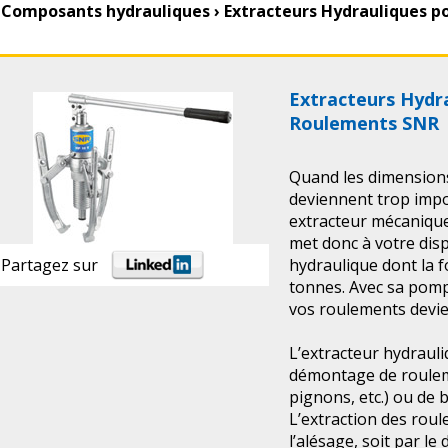
Composants hydrauliques
›
Extracteurs Hydrauliques 
Extracteurs Hydr
Roulements SNR
Quand les dimension
deviennent trop impor
extracteur mécanique
met donc à votre dis
hydraulique dont la f
Partagez sur
tonnes. Avec sa pom
vos roulements devie
L’extracteur hydrauliq
démontage de roulem
pignons, etc.) ou de 
L’extraction des roul
l’alésage, soit par le