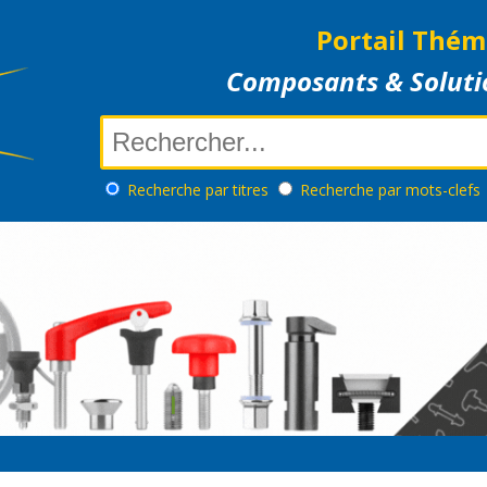
Portail Thém
Composants & Soluti
Recherche
par titres
Recherche
par mots-clefs