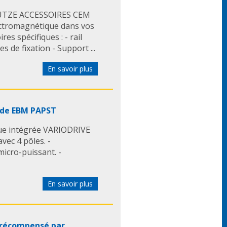
LUTZE ACCESSOIRES CEM
ectromagnétique dans vos
es spécifiques : - rail
s de fixation - Support ...
En savoir plus
 de EBM PAPST
que intégrée VARIODRIVE
ec 4 pôles. -
icro-puissant. -
En savoir plus
il récompensé par