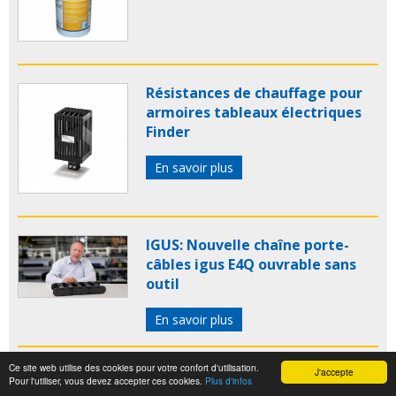
Résistances de chauffage pour
armoires tableaux électriques
Finder
En savoir plus
IGUS: Nouvelle chaîne porte-
câbles igus E4Q ouvrable sans
outil
En savoir plus
Ce site web utilise des cookies pour votre confort d'utilisation.
Plaques de glissement
J'accepte
Pour l'utiliser, vous devez accepter ces cookies.
Plus d'infos
frottement bronze norelem