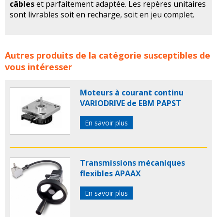
câbles
et parfaitement adaptée. Les repères unitaires
sont livrables soit en recharge, soit en jeu complet.
Repères Inox pour câbles électriques PARTEX concerne
Autres produits de la catégorie susceptibles de
les familles de produits :
partex
repere electrique
vous intéresser
reperes electriques
composant electrique
composants electriques
repere fil electrique
reperes
Moteurs à courant continu
fils electriques
repere unitaire pour fil electrique
VARIODRIVE de EBM PAPST
repere pour cable electrique
repere cable electrique
repere inox pour cable electrique
repere inox cable
En savoir plus
electrique
reperes inox cables electriques
repere
inox cable
reperes inox cables
Transmissions mécaniques
flexibles APAAX
En savoir plus