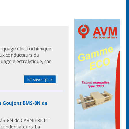
rquage électrochimique
aux conducteurs du
quage électrolytique, car
En savoir plus
e Goujons BMS-8N de
BMS-8N de CARNIERE ET
 condensateurs. La