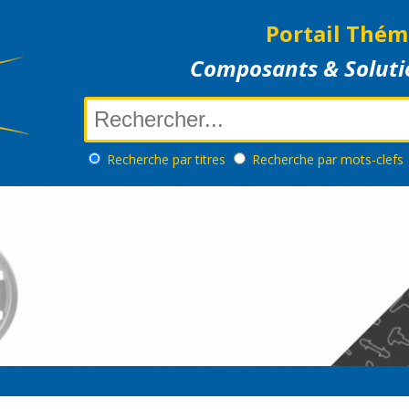
Portail Thém
Composants & Soluti
Recherche
par titres
Recherche
par mots-clefs