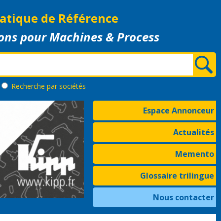
atique de Référence
ons pour Machines & Process
Recherche
par sociétés
Espace Annonceur
Actualités
Memento
Glossaire trilingue
Nous contacter