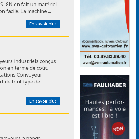
–8N en fait un matériel
n facile. La machine ...
En savoir plus
eurs industriels conçus
son en terme de coût,
ications Convoyeur
t de tout type de
En savoir plus
nvoyeurs à bande