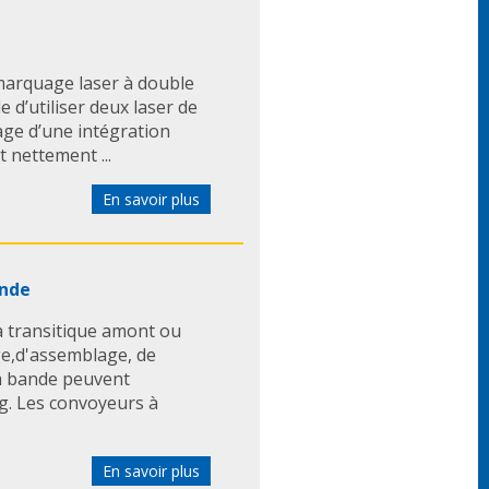
arquage laser à double
 d’utiliser deux laser de
age d’une intégration
t nettement ...
En savoir plus
ande
a transitique amont ou
e,d'assemblage, de
 à bande peuvent
g. Les convoyeurs à
En savoir plus