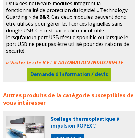
Deux des nouveaux modules intègrent la
fonctionnalité de protection du logiciel « Technology
Guarding » de
B&R
. Ces deux modules peuvent donc
être utilisés pour gérer les licences logicielles sans
dongle USB. Ceci est particulièrement utile
lorsqu'aucun port USB n'est disponible ou lorsque le
port USB ne peut pas être utilisé pour des raisons de
sécurité.
» Visiter le site B ET R AUTOMATION INDUSTRIELLE
Demande d'information / devis
B&R Automation: nouveaux modules surveillance
Autres produits de la catégorie susceptibles de
conditions ambiantes armoire électriques concerne les
vous intéresser
familles de produits : br
br automation
b&r
b et r
automation
module surveillance
modules
Scellage thermoplastique à
surveillance
impulsion ROPEX®