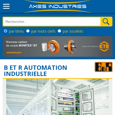
par titres
par mots-clefs
par sociétés
B ET R AUTOMATION
INDUSTRIELLE