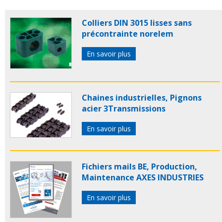
vis a billes
faulhaber
faulhaber moteur
moteur vis
billes
moteurs vis billes
Colliers DIN 3015 lisses sans
précontrainte norelem
En savoir plus
Chaines industrielles, Pignons
acier 3Transmissions
En savoir plus
Fichiers mails BE, Production,
Maintenance AXES INDUSTRIES
En savoir plus