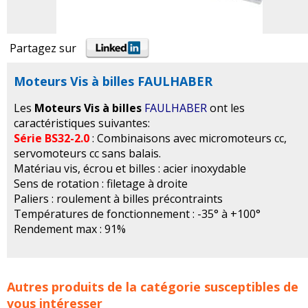
Partagez sur
Moteurs Vis à billes FAULHABER
Les
Moteurs Vis à billes
FAULHABER
ont les
caractéristiques suivantes:
Série BS32-2.0
: Combinaisons avec micromoteurs cc,
servomoteurs cc sans balais.
Matériau vis, écrou et billes : acier inoxydable
Sens de rotation : filetage à droite
Paliers : roulement à billes précontraints
Températures de fonctionnement : -35° à +100°
Rendement max : 91%
Moteurs Vis à billes FAULHABER concerne les familles de
Autres produits de la catégorie susceptibles de
produits :
moteur
moteurs
moteur vis a billes
moteurs
vous intéresser