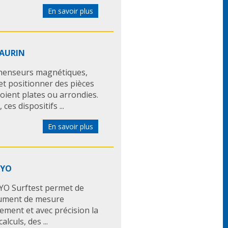
En savoir plus
MAURIN
éhenseurs magnétiques,
t positionner des pièces
oient plates ou arrondies.
es dispositifs ...
En savoir plus
OYO
YO Surftest permet de
trument de mesure
ement et avec précision la
lculs, des ...