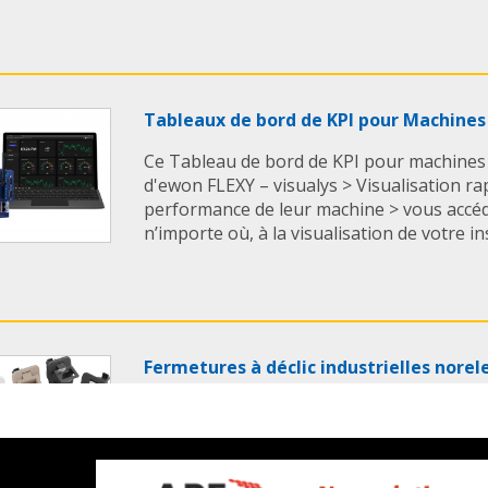
Tableaux de bord de KPI pour Machines
Ce Tableau de bord de KPI pour machines 
d'ewon FLEXY – visualys > Visualisation ra
performance de leur machine > vous accéd
n’importe où, à la visualisation de votre ins
Fermetures à déclic industrielles nore
Les Fermetures à déclic industrielles nore
caractéristiques suivantes: > Avec montage
portes, trappes et capots grâce à leur poig
différentes pour vantaux d'épaisseurs diffé