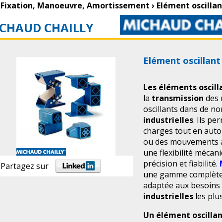
Fixation, Manoeuvre, Amortissement
›
Elément oscill
CHAUD CHAILLY
Elément oscilla
Les éléments oscill
la
transmission
des
oscillants dans de n
industrielles
. Ils p
charges tout en autor
ou des mouvements an
une flexibilité méca
précision et fiabilité.
Partagez sur
une gamme complète 
adaptée aux besoins 
industrielles
les plu
Un élément oscilla