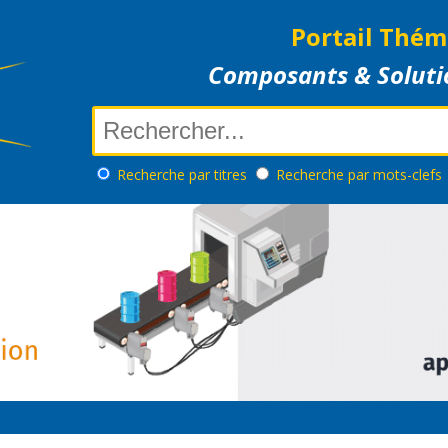
Portail Thém
Composants & Soluti
Recherche
par titres
Recherche
par mots-clefs