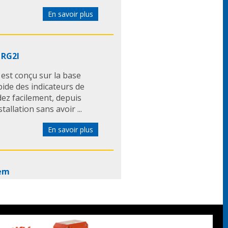
En savoir plus
 RG2I
est conçu sur la base
pide des indicateurs de
ez facilement, depuis
tallation sans avoir ...
En savoir plus
lem
lem ont les
 affleurant dans les
née encastrée. > 4 tailles
rentes. ...