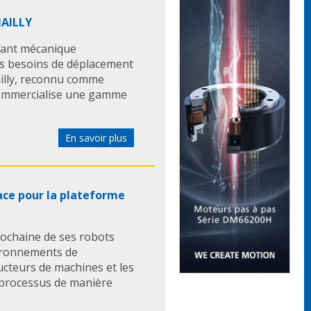
HAILLY
sant mécanique
es besoins de déplacement
ailly, reconnu comme
commercialise une gamme
En savoir plus
ace pour la plateforme
rochaine de ses robots
vironnements de
ucteurs de machines et les
 processus de manière