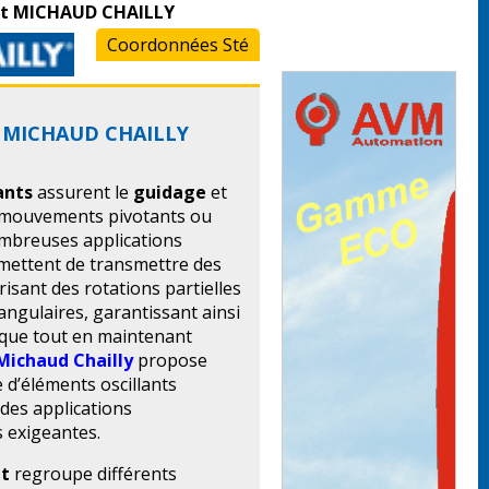
ant MICHAUD CHAILLY
Coordonnées Sté
nt MICHAUD CHAILLY
ants
assurent le
guidage
et
 mouvements pivotants ou
ombreuses applications
ermettent de transmettre des
isant des rotations partielles
gulaires, garantissant ainsi
nique tout en maintenant
Michaud Chailly
propose
d’éléments oscillants
des applications
s exigeantes.
nt
regroupe différents