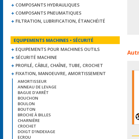
COMPOSANTS HYDRAULIQUES
COMPOSANTS PNEUMATIQUES
FILTRATION, LUBRIFICATION, ÉTANCHÉITÉ
EQUIPEMENTS MACHINES • SÉCURITÉ
Elém
EQUIPEMENTS POUR MACHINES OUTILS
Autr
mich
SÉCURITÉ MACHINE
PROFILÉ, CÂBLE, CHAÎNE, TUBE, CROCHET
FIXATION, MANOEUVRE, AMORTISSEMENT
AMORTISSEUR
ANNEAU DE LEVAGE
BAGUE D'ARRÊT
BOUCHON
BOULON
BOUTON
BROCHE À BILLES
CHARNIÈRE
CROCHET
DOIGT D'INDEXAGE
ECROU