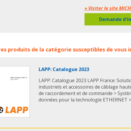
composants tels qu
» Visiter le site MI
articulations sphéri
permettant d’absorbe
Demande d'in
transmettant les effo
conception assure un
maîtrisé.
ent oscillant MICHAUD CHAILLY concerne les familles de pro
Michaud Chailly
déc
es produits de la catégorie susceptibles de vous 
aud chailly
elements oscillants michaud chailly
en plusieurs version
l’acier
,
l’acier inox
des solutions intégra
LAPP: Catalogue 2023
autolubrifiants
ou d
Ils répondent aux exi
LAPP: Catalogue 2023 LAPP France: Soluti
fiabilité et de longé
industriels et accessoires de câblage hau
industriels
variés.
de raccordement et de commande > Systè
données pour la technologie ETHERNET > C
Michaud Chailly
acc
oscillants fiables
, d
application
industrie
En savoir + :
Elément