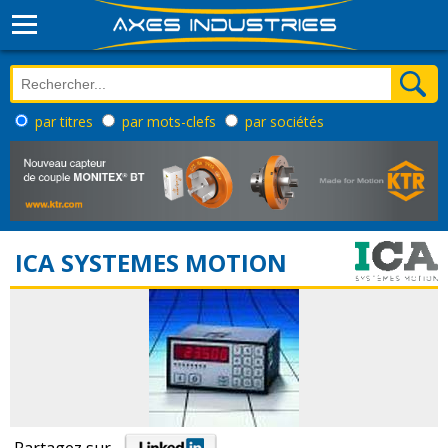
par titres
par mots-clefs
par sociétés
ICA SYSTEMES MOTION