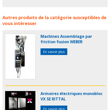
Boites à cames électroniques de sécurité ICA Systèmes
Autres produits de la catégorie susceptibles de
Motion concerne les familles de produits :
CARTE CAME
vous intéresser
CARTES CAM
ICA SYSTEMES MOTION
DIGITRONIC
Boite a cames electronique
boite a came
controleur
Machines Assemblage par
a came
carte cames
friction fusion WEBER
En savoir plus
Armoires électriques monobloc
VX SE RITTAL
En savoir plus