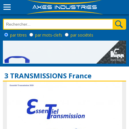
par titres
par mots-clefs
par sociétés
3 TRANSMISSIONS France