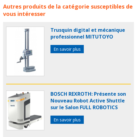
Catalogue Composants de transmission industrielle
Autres produits de la catégorie susceptibles de
concerne les familles de produits :
transmission
vous intéresser
accouplement
accouplements
chaine
chaines
vis
trapezoidale
vis trapezoidales
Trusquin digital et mécanique
professionnel MITUTOYO
En savoir plus
BOSCH REXROTH: Présente son
Nouveau Robot Active Shuttle
sur le Salon FULL ROBOTICS
En savoir plus