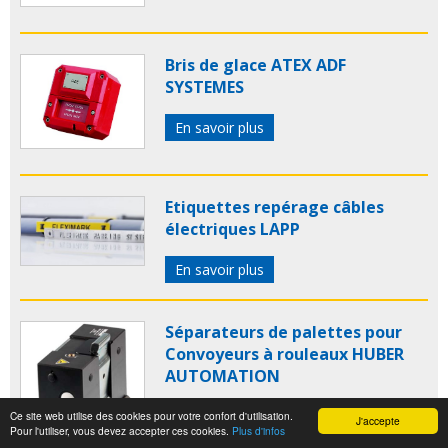
Bris de glace ATEX ADF
SYSTEMES
En savoir plus
Etiquettes repérage câbles
électriques LAPP
En savoir plus
Séparateurs de palettes pour
Convoyeurs à rouleaux HUBER
AUTOMATION
En savoir plus
Ce site web utilise des cookies pour votre confort d'utilisation.
J'accepte
Pour l'utiliser, vous devez accepter ces cookies.
Plus d'infos