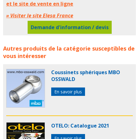
et le site de vente en ligne
» Visiter le site Elesa France
Demande d'information / devis
ELESA France fête les 40 ans de la filiale concerne les
Autres produits de la catégorie susceptibles de
familles de produits :
elesa
vous intéresser
Coussinets sphériques MBO
OSSWALD
En savoir plus
OTELO: Catalogue 2021
En savoir plus