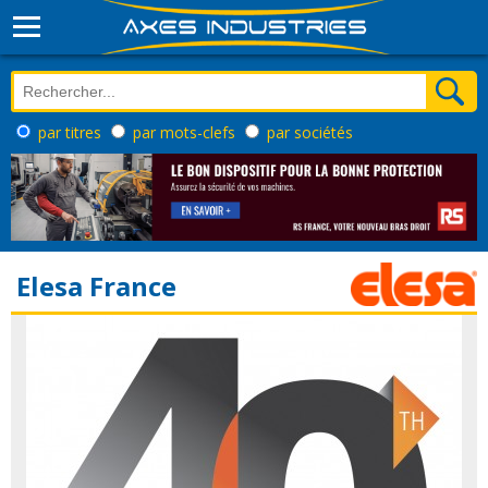
par titres
par mots-clefs
par sociétés
Elesa France