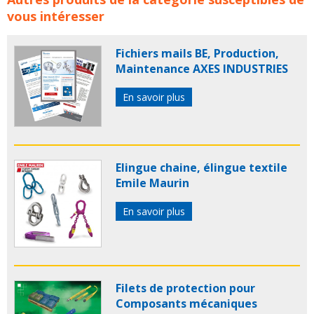
concerne les familles de produits :
emile maurin
vous intéresser
support ecran pc
supports ecrans pc emile maurin
support ecran
Fichiers mails BE, Production,
Maintenance AXES INDUSTRIES
En savoir plus
Elingue chaine, élingue textile
Emile Maurin
En savoir plus
Filets de protection pour
Composants mécaniques