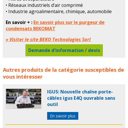
• Réseaux industriels d’air comprimé
• Industrie agroalimentaire, chimique, automobile
En savoir + :
En savoir plus sur le purgeur de
condensats BEKOMAT
» Visiter le site BEKO Technologies Sarl
Demande d'information / devis
Purgeur de condensats BEKOMAT® BEKO
Autres produits de la catégorie susceptibles de
TECHNOLOGIES concerne les familles de produits :
vous intéresser
purgeur condensats BEKOMAT beko technologies
purgeurs condensats BEKOMAT beko technologies
IGUS: Nouvelle chaîne porte-
câbles igus E4Q ouvrable sans
outil
En savoir plus