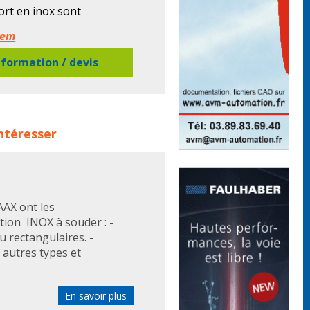
ort en inox sont
tés à l'industrie alimentaire
elem
re :
formation / devis
C.
 les familles de produits :
intéresser
AAX ont les
ation INOX à souder : -
 rectangulaires. -
autres types et
En savoir plus