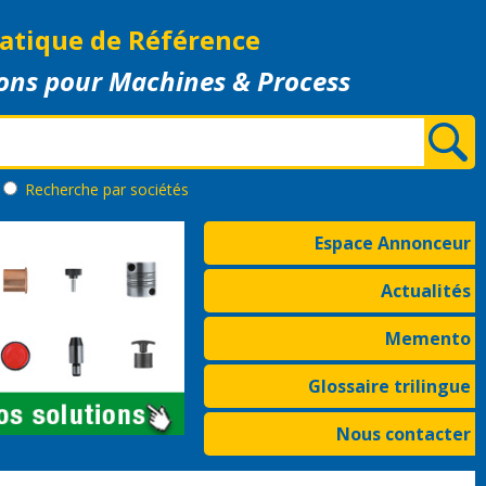
atique de Référence
ons pour Machines & Process
Recherche
par sociétés
Espace Annonceur
Actualités
Memento
Glossaire trilingue
Nous contacter