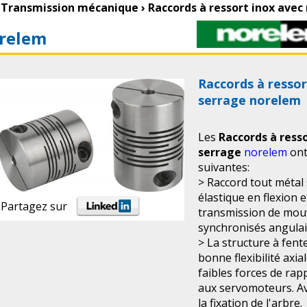
Transmission mécanique
›
Raccords à ressort inox ave
relem
Raccords à resso
serrage norelem
Les
Raccords à ress
serrage
norelem
ont
suivantes:
> Raccord tout métal 
élastique en flexion 
Partagez sur
transmission de mou
synchronisés angula
> La structure à fen
bonne flexibilité axia
faibles forces de rap
aux servomoteurs. A
la fixation de l'arbre.