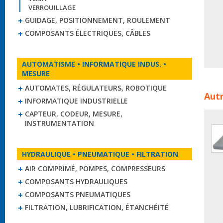
VERROUILLAGE
GUIDAGE, POSITIONNEMENT, ROULEMENT
COMPOSANTS ÉLECTRIQUES, CÂBLES
AUTOMATISME • INFORMATIQUE INDUS. •
MESURE
Racco
AUTOMATES, RÉGULATEURS, ROBOTIQUE
Autr
nor
INFORMATIQUE INDUSTRIELLE
CAPTEUR, CODEUR, MESURE,
INSTRUMENTATION
HYDRAULIQUE • PNEUMATIQUE • FILTRATION
AIR COMPRIMÉ, POMPES, COMPRESSEURS
COMPOSANTS HYDRAULIQUES
COMPOSANTS PNEUMATIQUES
FILTRATION, LUBRIFICATION, ÉTANCHÉITÉ