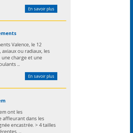
En savoir plus
lements
ents Valence, le 12
 axiaux ou radiaux, les
 une charge et une
ulants ...
En savoir plus
lem
lem ont les
 affleurant dans les
née encastrée. > 4 tailles
rentes. ...