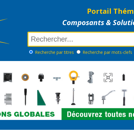
Portail Thém
Composants & Soluti
Recherche
par titres
Recherche
par mots-clefs