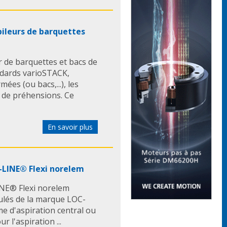
pileurs de barquettes
 de barquettes et bacs de
ndards varioSTACK,
ées (ou bacs,...), les
s de préhensions. Ce
En savoir plus
-LINE® Flexi norelem
INE® Flexi norelem
culés de la marque LOC-
e d'aspiration central ou
 l'aspiration ...