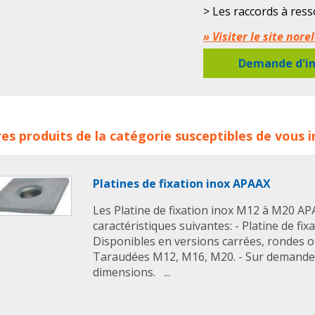
> Les raccords à ress
particulièrement adap
» Visiter le site nor
et pharmaceutique.
> Plage de températu
Demande d'in
-50 °C jusqu’à +150 °
rds à ressort inox avec moyeux de serrage norelem concerne
es produits de la catégorie susceptibles de vous 
elem
raccord
raccords a ressort inox
Platines de fixation inox APAAX
Les Platine de fixation inox M12 à M20 AP
caractéristiques suivantes: - Platine de fix
Disponibles en versions carrées, rondes ou
Taraudées M12, M16, M20. - Sur demande 
dimensions. ...