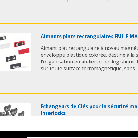
Aimants plats rectangulaires EMILE M
Aimant plat rectangulaire à noyau magné
enveloppe plastique colorée, destiné à la s
l'organisation en atelier ou en logistique. 
sur toute surface ferromagnétique, sans ..
Echangeurs de Clés pour la sécurité m
Interlocks
Echangeur de clé de type EXL de SECUMS I
l’échange d’une quantité de clé contre une 