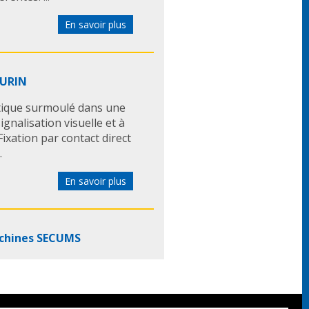
En savoir plus
AURIN
tique surmoulé dans une
ignalisation visuelle et à
Fixation par contact direct
.
En savoir plus
achines SECUMS
nterlock: * Permet
autre * De 1 à 6 clés réf: