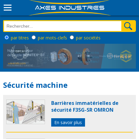
par titres
par mots-clefs
par sociétés
Sécurité machine
Barrières immatérielles de
sécurité F3SG-SR OMRON
En savoir plus