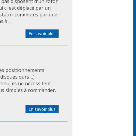
 pas disposent d'un rotor
i ci est déplacé par un
 stator commutés par une
 à ...
En savoir plus
les positionnements
isques durs ...).
nu, ils ne nécessitent
lus simples à commander.
En savoir plus