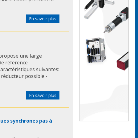
En savoir plus
propose une large
de référence
actéristiques suivantes:
réducteur possible -
En savoir plus
ques synchrones pas à