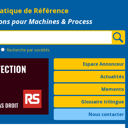
atique de Référence
ons pour Machines & Process
Recherche
par sociétés
Espace Annonceur
Actualités
Memento
Glossaire trilingue
Nous contacter