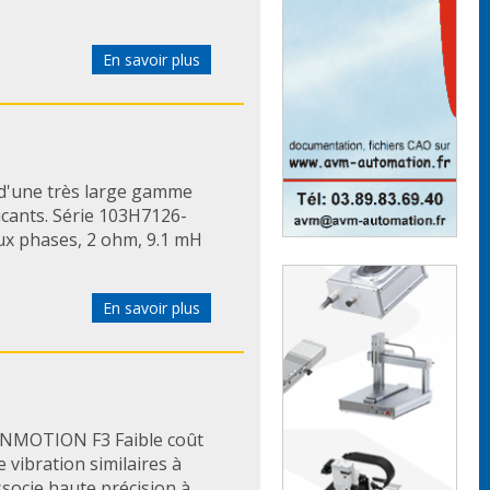
En savoir plus
d'une très large gamme
icants. Série 103H7126-
eux phases, 2 ohm, 9.1 mH
En savoir plus
ANMOTION F3 Faible coût
e vibration similaires à
ssocie haute précision à