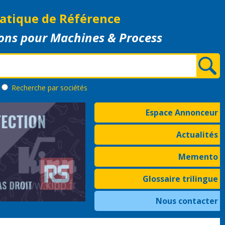
atique de Référence
ons pour Machines & Process
Recherche
par sociétés
Espace Annonceur
Actualités
Memento
Glossaire trilingue
Nous contacter