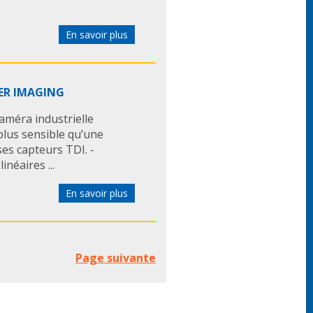
En savoir plus
MER IMAGING
méra industrielle
s plus sensible qu’une
ses capteurs TDI. -
inéaires ...
En savoir plus
Page suivante