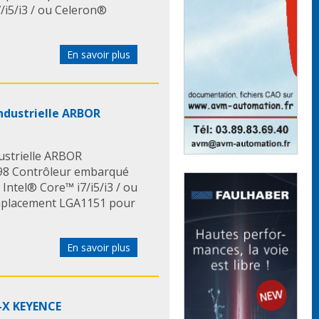
i5/i3 / ou Celeron®
En savoir plus
ndustrielle ARBOR
ustrielle ARBOR
8 Contrôleur embarqué
 Intel® Core™ i7/i5/i3 / ou
Emplacement LGA1151 pour
En savoir plus
V-X KEYENCE