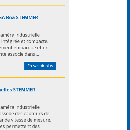
ALSA Boa STEMMER
méra industrielle
 intégrée et compacte.
itement embarqué et un
nte associe dans ...
En savoir plus
nnelles STEMMER
méra industrielle
possède des capteurs de
rande vitesse de mesure.
les permettent des