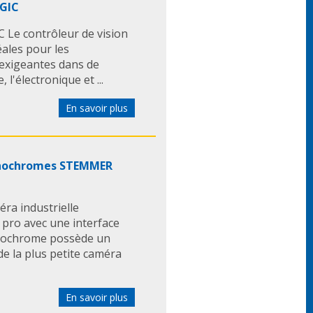
OGIC
 Le contrôleur de vision
éales pour les
s exigeantes dans de
 l'électronique et ...
En savoir plus
monochromes STEMMER
a industrielle
 pro avec une interface
onochrome possède un
de la plus petite caméra
En savoir plus