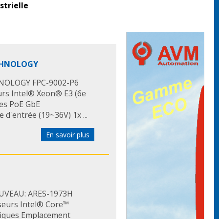
strielle
ECHNOLOGY
HNOLOGY FPC-9002-P6
urs Intel® Xeon® E3 (6e
trées PoE GbE
 d'entrée (19~36V) 1x ...
En savoir plus
NOUVEAU: ARES-1973H
sseurs Intel® Core™
istiques Emplacement