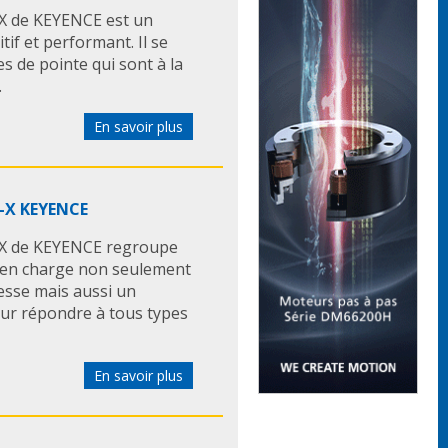
V-X de KEYENCE est un
itif et performant. Il se
 de pointe qui sont à la
.
En savoir plus
G-X KEYENCE
XG-X de KEYENCE regroupe
 en charge non seulement
esse mais aussi un
our répondre à tous types
En savoir plus