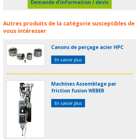
Demande d'information / devis
LAPP en pleine croissance, principalement en Asie
Autres produits de la catégorie susceptibles de
concerne les familles de produits :
lapp
vous intéresser
Canons de perçage acier HPC
En savoir plus
Machines Assemblage par
friction fusion WEBER
En savoir plus