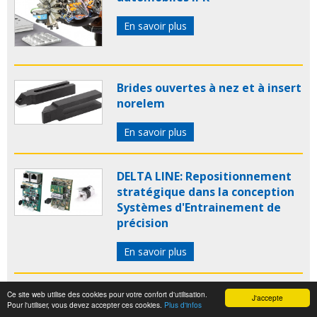
En savoir plus
Brides ouvertes à nez et à insert
norelem
En savoir plus
DELTA LINE: Repositionnement
stratégique dans la conception
Systèmes d'Entrainement de
précision
En savoir plus
LEROY SOMER: Nouveau
Ce site web utilise des cookies pour votre confort d'utilisation.
J'accepte
Pour l'utiliser, vous devez accepter ces cookies.
Plus d'infos
servovariateur avec Ethernet