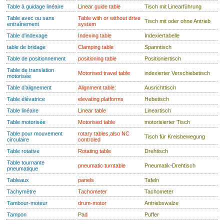
Table à guidage linéaire
Linear guide table
Tisch mit Linearführung
Table avec ou sans
Table with or without drive
Tisch mit oder ohne Antrieb
entraînement
system
Table d'indexage
Indexing table
Indexiertabelle
table de bridage
Clamping table
Spanntisch
Table de positionnement
positioning table
Positioniertisch
Table de translation
Motorised travel table
indexierter Verschiebetisch
motorisée
Table d’alignement
Alignment table:
Ausrichttisch
Table élévatrice
elevating platforms
Hebetisch
Table linéaire
Linear table
Lineartisch
Table motorisée
Motorised table
motorisierter Tisch
Table pour mouvement
rotary tables,also NC
Tisch für Kreisbewegung
circulaire
controled
Table rotative
Rotating table
Drehtisch
Table tournante
pneumatic turntable
Pneumatik-Drehtisch
pneumatique
Tableaux
panels
Tafeln
Tachymètre
Tachometer
Tachometer
Tambour-moteur
drum-motor
Antriebswalze
Tampon
Pad
Puffer