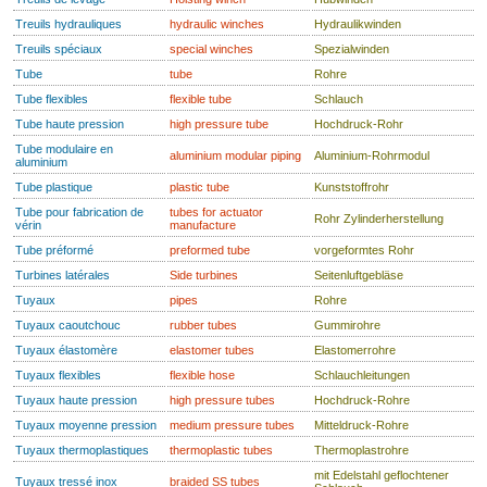
Treuils hydrauliques
hydraulic winches
Hydraulikwinden
Treuils spéciaux
special winches
Spezialwinden
Tube
tube
Rohre
Tube flexibles
flexible tube
Schlauch
Tube haute pression
high pressure tube
Hochdruck-Rohr
Tube modulaire en
aluminium modular piping
Aluminium-Rohrmodul
aluminium
Tube plastique
plastic tube
Kunststoffrohr
Tube pour fabrication de
tubes for actuator
Rohr Zylinderherstellung
vérin
manufacture
Tube préformé
preformed tube
vorgeformtes Rohr
Turbines latérales
Side turbines
Seitenluftgebläse
Tuyaux
pipes
Rohre
Tuyaux caoutchouc
rubber tubes
Gummirohre
Tuyaux élastomère
elastomer tubes
Elastomerrohre
Tuyaux flexibles
flexible hose
Schlauchleitungen
Tuyaux haute pression
high pressure tubes
Hochdruck-Rohre
Tuyaux moyenne pression
medium pressure tubes
Mitteldruck-Rohre
Tuyaux thermoplastiques
thermoplastic tubes
Thermoplastrohre
mit Edelstahl geflochtener
Tuyaux tressé inox
braided SS tubes