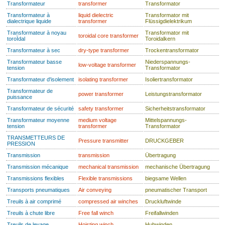
Transformateur
transformer
Transformator
Transformateur à
liquid dielectric
Transformator mit
dialectrique liquide
transformer
Flüssigdielektrikum
Transformateur à noyau
Transformator mit
toroidal core transformer
toroÏdal
Toroidalkern
Transformateur à sec
dry-type transformer
Trockentransformator
Transformateur basse
Niederspannungs-
low-voltage transformer
tension
Transformator
Transformateur d'isolement
isolating transformer
Isoliertransformator
Transformateur de
power transformer
Leistungstransformator
puissance
Transformateur de sécurité
safety transformer
Sicherheitstransformator
Transformateur moyenne
medium voltage
Mittelspannungs-
tension
transformer
Transformator
TRANSMETTEURS DE
Pressure transmitter
DRUCKGEBER
PRESSION
Transmission
transmission
Übertragung
Transmission mécanique
mechanical transmission
mechanische Übertragung
Transmissions flexibles
Flexible transmissions
biegsame Wellen
Transports pneumatiques
Air conveying
pneumatischer Transport
Treuils à air comprimé
compressed air winches
Druckluftwinde
Treuils à chute libre
Free fall winch
Freifallwinden
Treuils de levage
Hoisting winch
Hubwinden