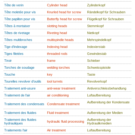
Tête de verin
Cylinder head
Zylinderkopf
Tête moletée pour vis
Knurled head for screw
Rändelkopf für Schrauben
Tête papillon pour vis
Butterfly head for screw
Flügelkopf für Schrauben
Têtes à mortaiser
slotting heads
Stemmkopf
Têtes de rivetage
Riveting head
Nietkopf
Têtes multibroches
multispindle heads
Mehrspindelkopf
Tige d'indexage
Indexing head
Indexierstab
Tiges filetées
threaded rods
Gewindestab
Tiroir
frame
Schieber
Torches de soudage
welding torches
Schweisspistole
Touche
key
Taste
Tourelles revolver d'outils
tool turrets
Revolverkopf
Traitement anti-usure
anti-wear treatment
Antiverschleissbehandlung
Traitement de l'air
air conditioning
Luftaufbereitung
Aufbereitung der Kondensate
Traitement des condensats
Condensate treatment
Traitement des fluides
Fluid treatment
Aufbereitung der Medien
Traitement des fluides
Aufbereitung der
hydraulic fluid processing
hydrauliques
Hydraulikmedien
Traitements l'air
Air treatment
Luftaufbereitung