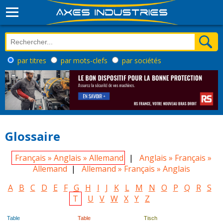
par titres
par mots-clefs
par sociétés
Glossaire
Français » Anglais » Allemand
|
Anglais » Français »
Allemand
|
Allemand » Français » Anglais
A
B
C
D
E
F
G
H
I
J
K
L
M
N
O
P
Q
R
S
T
U
V
W
X
Y
Z
Table
Table
Tisch