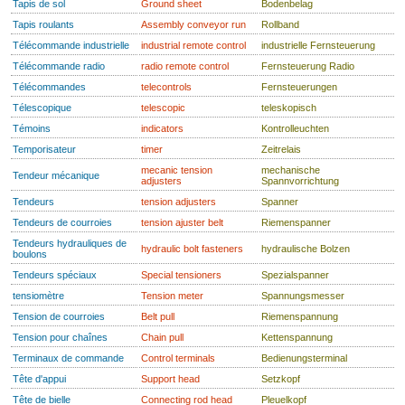
Tapis de sol
Ground sheet
Bodenbelag
Tapis roulants
Assembly conveyor run
Rollband
Télécommande industrielle
industrial remote control
industrielle Fernsteuerung
Télécommande radio
radio remote control
Fernsteuerung Radio
Télécommandes
telecontrols
Fernsteuerungen
Télescopique
telescopic
teleskopisch
Témoins
indicators
Kontrolleuchten
Temporisateur
timer
Zeitrelais
mecanic tension
mechanische
Tendeur mécanique
adjusters
Spannvorrichtung
Tendeurs
tension adjusters
Spanner
Tendeurs de courroies
tension ajuster belt
Riemenspanner
Tendeurs hydrauliques de
hydraulic bolt fasteners
hydraulische Bolzen
boulons
Tendeurs spéciaux
Special tensioners
Spezialspanner
tensiomètre
Tension meter
Spannungsmesser
Tension de courroies
Belt pull
Riemenspannung
Tension pour chaînes
Chain pull
Kettenspannung
Terminaux de commande
Control terminals
Bedienungsterminal
Tête d'appui
Support head
Setzkopf
Tête de bielle
Connecting rod head
Pleuelkopf