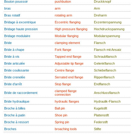
Bouton poussoir
pushbutton
Druckknopf
bras
arm
Arm
Bras rotatif
rotating arm
Dreharm
Bridage à excentrique
Eccentric flanging
Exzenterspannung
Bridage haute pression
High pressure flanging
Hochdruckspannung
Bridage modulaire
Modular flanging
Modularspannung
Bride
clamping element
Flansch
Bride à chape
Fork flange
Flansch mit Ansatz
Bride à vis
Tapped end flange
Schraubflansch
Bride articulée
Adjustable tip flange
Gelenkflansch
Bride coulissante
Centre flange
Schiebeflansch
Bride crenelée
Serrated end flange
Rippenflansch
Bride d'arrêt
Stop flange
Endflansch
clamped flange
Bride de raccordement
Anschlussflansch
connection
Bride hydraulique
hydraulic flanges
Hydraulik-Flansch
Broche à billes
Ball pin
Kugelstift
Broche à patin
Shoe pin
Plattenstift
Broche à ressort
Spring pin
Federstift
Broches
broaching tools
Stifte