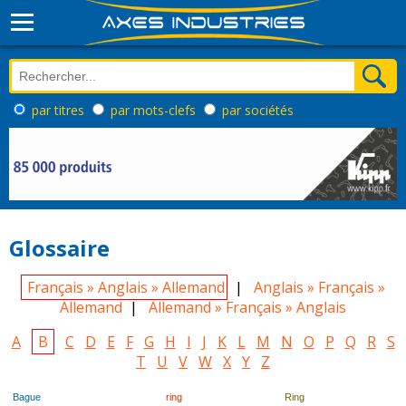
par titres
par mots-clefs
par sociétés
Glossaire
Français » Anglais » Allemand
|
Anglais » Français »
Allemand
|
Allemand » Français » Anglais
A
B
C
D
E
F
G
H
I
J
K
L
M
N
O
P
Q
R
S
T
U
V
W
X
Y
Z
Bague
ring
Ring