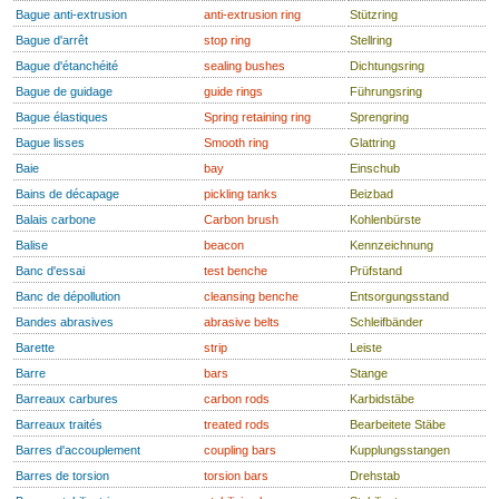
Bague anti-extrusion
anti-extrusion ring
Stützring
Bague d'arrêt
stop ring
Stellring
Bague d'étanchéité
sealing bushes
Dichtungsring
Bague de guidage
guide rings
Führungsring
Bague élastiques
Spring retaining ring
Sprengring
Bague lisses
Smooth ring
Glattring
Baie
bay
Einschub
Bains de décapage
pickling tanks
Beizbad
Balais carbone
Carbon brush
Kohlenbürste
Balise
beacon
Kennzeichnung
Banc d'essai
test benche
Prüfstand
Banc de dépollution
cleansing benche
Entsorgungsstand
Bandes abrasives
abrasive belts
Schleifbänder
Barette
strip
Leiste
Barre
bars
Stange
Barreaux carbures
carbon rods
Karbidstäbe
Barreaux traités
treated rods
Bearbeitete Stäbe
Barres d'accouplement
coupling bars
Kupplungsstangen
Barres de torsion
torsion bars
Drehstab