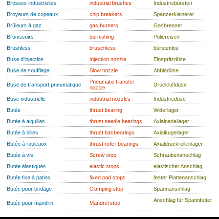
Brosses industrielles
industrial brushes
Industriebürsten
Broyeurs de copeaux
chip breakers
Spanzerkleinerer
Brûleurs à gaz
gas burners
Gasbrenner
Brunissoirs
burnishing
Poliereisen
Brushless
bruschless
bürstenlos
Buse d'injection
Injection nozzle
Einspritzdüse
Buse de soufflage
Blow nozzle
Abbladüse
Pneumatic transfer
Buse de transport pneumatique
Druckluftdüse
nozzle
Buse industrielle
industrial nozzles
Industriedüse
Butée
thrust bearing
Widerlager
Butée à aiguilles
thrust needle bearings
Axialnadellager
Butée à billes
thrust ball bearings
Axialkugellager
Butée à rouleaux
thrust roller bearings
Axialdruckrollenlager
Butée à vis
Screw stop
Schraubenanschlag
Butée élastiques
elastic stops
elastischer Anschlag
Butée fixe à patins
fixed pad stops
fester Plattenanschlag
Butée pour bridage
Clamping stop
Spannanschlag
Anschlag für Spannfutter
Butée pour mandrin
Mandrel stop