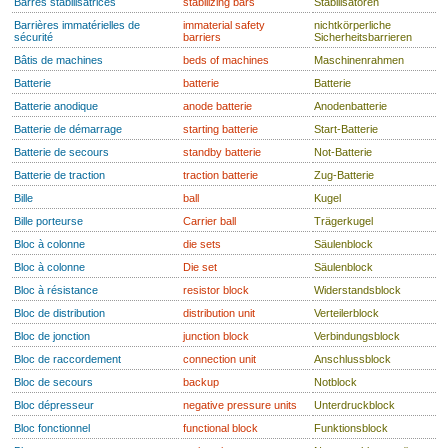
Barres stabilisatrices
stabilizing bars
Stabilisatoren
Barrières immatérielles de
immaterial safety
nichtkörperliche
sécurité
barriers
Sicherheitsbarrieren
Bâtis de machines
beds of machines
Maschinenrahmen
Batterie
batterie
Batterie
Batterie anodique
anode batterie
Anodenbatterie
Batterie de démarrage
starting batterie
Start-Batterie
Batterie de secours
standby batterie
Not-Batterie
Batterie de traction
traction batterie
Zug-Batterie
Bille
ball
Kugel
Bille porteurse
Carrier ball
Trägerkugel
Bloc à colonne
die sets
Säulenblock
Bloc à colonne
Die set
Säulenblock
Bloc à résistance
resistor block
Widerstandsblock
Bloc de distribution
distribution unit
Verteilerblock
Bloc de jonction
junction block
Verbindungsblock
Bloc de raccordement
connection unit
Anschlussblock
Bloc de secours
backup
Notblock
Bloc dépresseur
negative pressure units
Unterdruckblock
Bloc fonctionnel
functional block
Funktionsblock