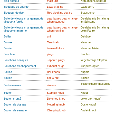
Bloc secteur
main unit
Netzanschlussgerät
Bloquage de charge
Load bracing
Lastsperre
Bloqueur de tige
Rod blocking device
Stabsperre
Boite de vitesse changement de
gear boxes gear change
Getriebe mit Schaltung
vitesse à l'arrêt
when stopped
im Stillstand
Boite de vitesse changement de
gear boxes gear change
Getriebe mit Schaltung
vitesse en marche
when running
beim Fahren
Boitier
unit
Gehüse
Bornes
Terminals
Klemmen
Bornier
terminal block
Klemmenleiste
Bouchon
plugs
Stopfen
Bouchons coniques
Tapered plugs
kegelförmige Stopfen
Bouchons d'échappement
exhaust plugs
Auspuffstopfen
Boules
Ball knobs
Kugeln
Boulon
bolt & nut
Bolzen
Bolzeneindrehmaschine
Boulonneuses
riveters
Bouton
Stop pin knob
Knopf
Bouton cranté
Detented knob
gekerbter Knopf
Bouton de dosage
Metering knob
Dosierknopf
Bouton de serrage
Clamping knob
Anziehknopf