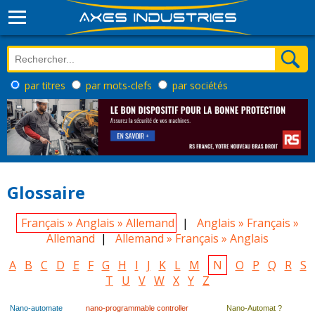
par titres
par mots-clefs
par sociétés
Glossaire
Français » Anglais » Allemand
|
Anglais » Français »
Allemand
|
Allemand » Français » Anglais
A
B
C
D
E
F
G
H
I
J
K
L
M
N
O
P
Q
R
S
T
U
V
W
X
Y
Z
Nano-automate
nano-programmable controller
Nano-Automat ?