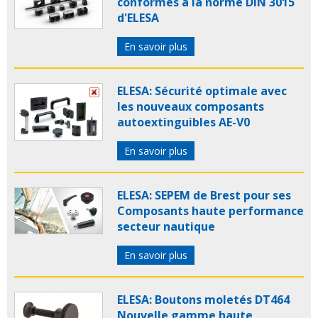
conformes à la norme DIN 3015
d'ELESA
En savoir plus
ELESA: Sécurité optimale avec
les nouveaux composants
autoextinguibles AE-V0
En savoir plus
ELESA: SEPEM de Brest pour ses
Composants haute performance
secteur nautique
En savoir plus
ELESA: Boutons moletés DT464
Nouvelle gamme haute