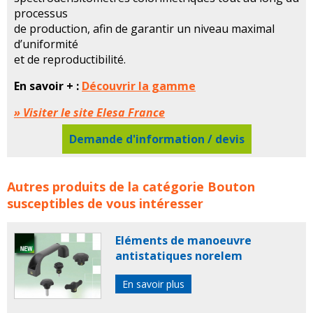
processus
de production, afin de garantir un niveau maximal
d’uniformité
et de reproductibilité.
En savoir + :
Découvrir la gamme
» Visiter le site Elesa France
Demande d'information / devis
Boutons, Poignées, volants de couleurs Elesa concerne
Autres produits de la catégorie
Bouton
les familles de produits :
elesa
bouton
poignee
volant
susceptibles de vous intéresser
boutons
poignees
volants
Eléments de manoeuvre
antistatiques norelem
En savoir plus