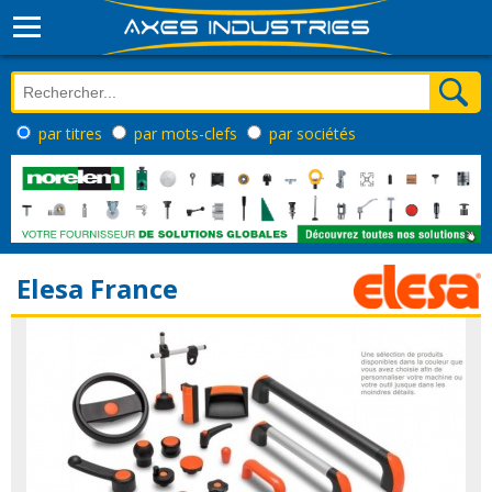
par titres
par mots-clefs
par sociétés
Elesa France