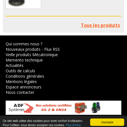
Tous les produits
Qui sommes nous ?
Nouveaux produits
-
Flux RSS
Veille produits Mécatronique
Memento technique
Actualités
Outils de calculs
Conditions générales
Mentions légales
Espace annonceurs
Nous contacter
Ce site web utilise des cookies pour votre confort d'utilisation.
J'accepte
© 2003-2026,
Axes Industries
.
Pour l'utiliser, vous devez accepter ces cookies.
Plus d'infos