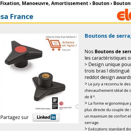
Fixation, Manoeuvre, Amortissement
›
Bouton
›
Boutons
esa France
Boutons de serra
Nos
Boutons de ser
les caractéristiques s
> Design unique pour
trois bras ! distingué
reddot design awards
>
Le jury a reconnu le de
chevauchement idéal de d
de 8 °.
>
La forme ergonomique p
plus directe du couple de 
un maximum de confort et 
Partagez sur
serrage.
>
Exécutions standard dis