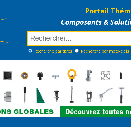
Portail Thém
Composants & Soluti
Recherche
par titres
Recherche
par mots-clefs