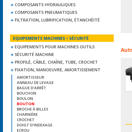
COMPOSANTS HYDRAULIQUES
COMPOSANTS PNEUMATIQUES
FILTRATION, LUBRIFICATION, ÉTANCHÉITÉ
EQUIPEMENTS MACHINES • SÉCURITÉ
Bout
EQUIPEMENTS POUR MACHINES OUTILS
Autr
vola
SÉCURITÉ MACHINE
PROFILÉ, CÂBLE, CHAÎNE, TUBE, CROCHET
FIXATION, MANOEUVRE, AMORTISSEMENT
AMORTISSEUR
ANNEAU DE LEVAGE
BAGUE D'ARRÊT
BOUCHON
BOULON
BOUTON
BROCHE À BILLES
CHARNIÈRE
CROCHET
DOIGT D'INDEXAGE
ECROU