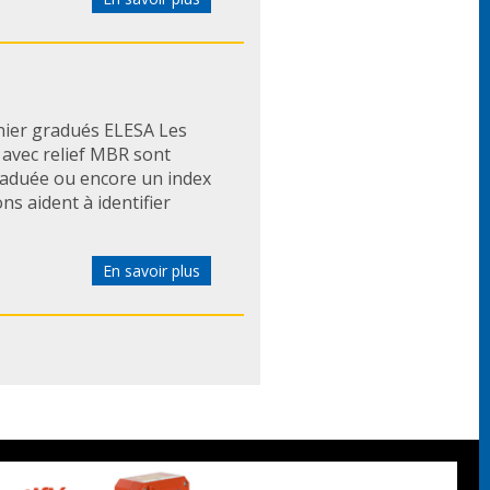
nier gradués ELESA Les
vec relief MBR sont
raduée ou encore un index
ns aident à identifier
En savoir plus
nt les caractéristiques
e réglage ou l'alignement
truments de précision. >
ement ...