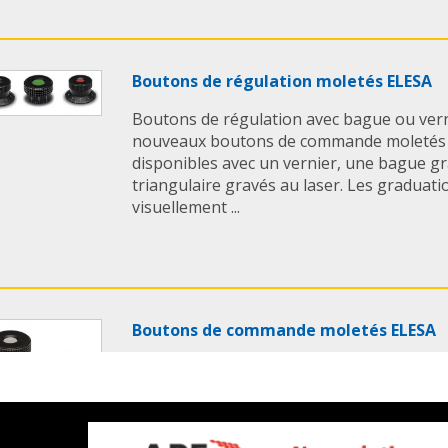
Boutons de régulation moletés ELESA
Boutons de régulation avec bague ou ver
nouveaux boutons de commande moletés a
disponibles avec un vernier, une bague g
triangulaire gravés au laser. Les graduatio
visuellement ...
Boutons de commande moletés ELESA
Nos Boutons de commande moletés ELESA o
suivantes: > Sont adaptés pour effectuer l
précis des pièces de la machine ou des ins
Ce type de manoeuvres requiert essentiell