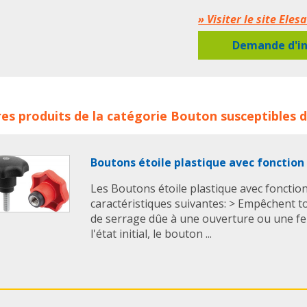
ergostyle® :
» Visiter le site Eles
VB.839-B: douille en laiton,
VB.839-SST: douille en acie
Demande d'in
VB.839-p: tige filetée en a
émoussé selon le tableau 
Sur demande exécutions
ons de serrage VB.839 ELESA concerne les familles de produi
es produits de la catégorie
Bouton
susceptibles d
nts
volant
volant à trois bras
serrage
fixation
En savoir + :
Obtenir
Boutons étoile plastique avec fonction
Les Boutons étoile plastique avec fonction
caractéristiques suivantes: > Empêchent t
de serrage dûe à une ouverture ou une fe
l'état initial, le bouton ...