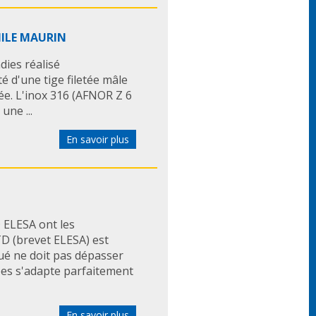
EMILE MAURIN
dies réalisé
é d'une tige filetée mâle
ée. L'inox 316 (AFNOR Z 6
une ...
En savoir plus
 ELESA ont les
TD (brevet ELESA) est
qué ne doit pas dépasser
obes s'adapte parfaitement
En savoir plus