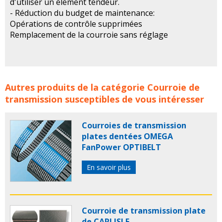
d'utiliser un élément tendeur.
- Réduction du budget de maintenance:
Opérations de contrôle supprimées
Remplacement de la courroie sans réglage
Courroie de transmission Flexonic de HUTCHINSON
Autres produits de la catégorie
Courroie de
concerne les familles de produits :
courroie
courroies
transmission
susceptibles de vous intéresser
courroie de transmission
courroies de transmission
courroie transmission
courroies transmission
Courroies de transmission
hutchinson
courroie hutchinson
courroies hutchinson
plates dentées OMEGA
flexonic
courroie flexonic
courroie de transmission
FanPower OPTIBELT
flexonic
En savoir plus
Courroie de transmission plate
de CARLISLE