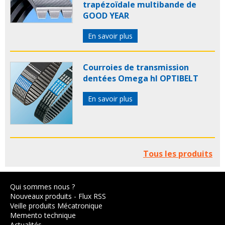
trapézoïdale multibande de
GOOD YEAR
En savoir plus
Courroies de transmission
dentées Omega hl OPTIBELT
En savoir plus
Tous les produits
Qui sommes nous ?
Nouveaux produits
-
Flux RSS
Veille produits Mécatronique
Memento technique
Actualités