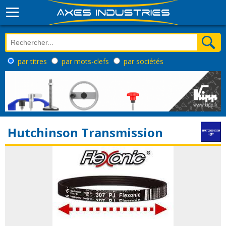
par titres
par mots-clefs
par sociétés
Hutchinson Transmission