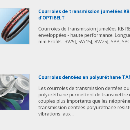
Courroies de transmission jumelées KB
d'OPTIBELT
Courroies de transmission jumelées KB 
enveloppées - haute performance. Longueu
mm Profils : 3V/9J, 5V/15J, 8V/25J, SPB, SPC.
Courroies dentées en polyuréthane T
Les courroies de transmission dentées o
polyuréthane permettent de transmettre 
couples plus importants que les néoprène
transmission dentées polyuréthane résist
vibrations, aux ...