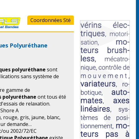
Coordonnées Sté
ques Polyuréthane
iques polyuréthane
sont
lications sans système de
tre gamme de
es polyuréthane
ont tous été
 d'essais de relaxation.
° Shore A
u, rouge, gris, jaune, blanc,
 sur demande…
et/ou 2002/72/EC
stique Polyuréthane
existe