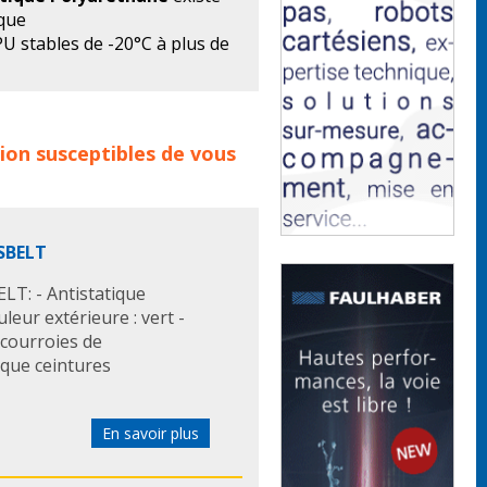
ique
U stables de -20°C à plus de
mm à 6000 mm
à 1000 mm
 de produits :
courroie
 mm à 6 mm
ion
susceptibles de vous
e transmission
courroies de
 courroies dans le
catalogue
 tanals
courroie de
cant courroie de transmission
ne
courroie plate
SBELT
T: - Antistatique
uleur extérieure : vert -
 courroies de
 que ceintures
En savoir plus