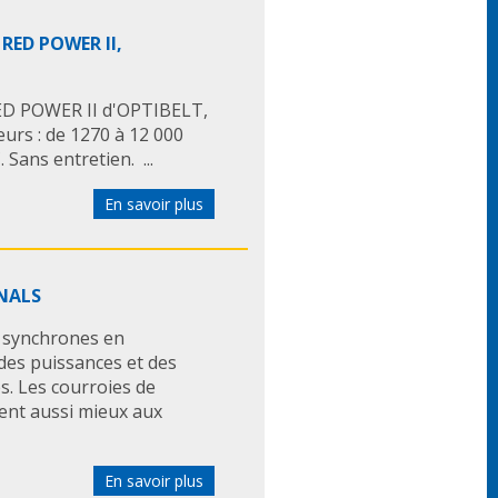
 RED POWER II,
RED POWER II d'OPTIBELT,
rs : de 1270 à 12 000
 Sans entretien. ...
En savoir plus
ANALS
u synchrones en
des puissances et des
s. Les courroies de
ent aussi mieux aux
En savoir plus