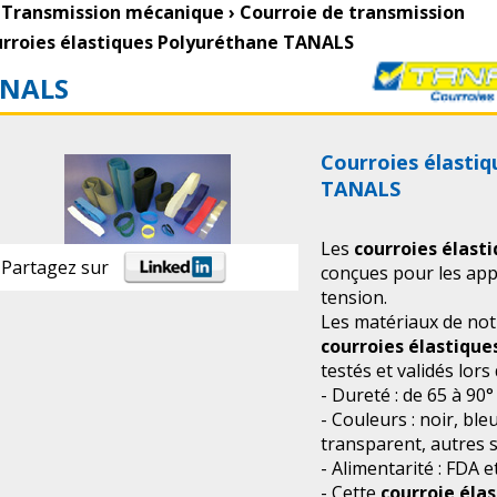
Transmission mécanique
›
Courroie de transmission
rroies élastiques Polyuréthane TANALS
NALS
Courroies élasti
TANALS
Les
courroies élast
Partagez sur
conçues pour les app
tension.
Les matériaux de no
courroies élastiqu
testés et validés lors
- Dureté : de 65 à 90
- Couleurs : noir, ble
transparent, autres
- Alimentarité : FDA 
- Cette
courroie éla