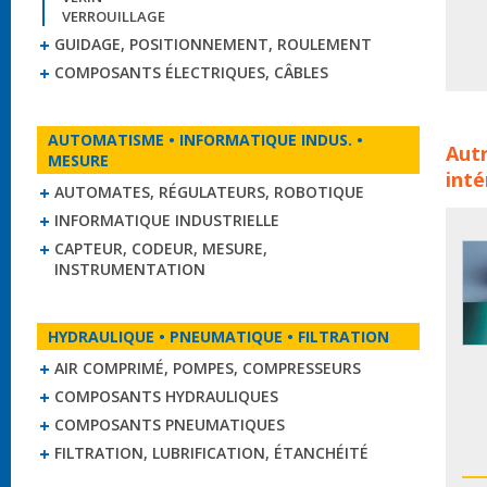
VERROUILLAGE
GUIDAGE, POSITIONNEMENT, ROULEMENT
COMPOSANTS ÉLECTRIQUES, CÂBLES
Cour
AUTOMATISME • INFORMATIQUE INDUS. •
Autr
cour
MESURE
inté
tran
AUTOMATES, RÉGULATEURS, ROBOTIQUE
tran
INFORMATIQUE INDUSTRIELLE
cour
CAPTEUR, CODEUR, MESURE,
poly
INSTRUMENTATION
HYDRAULIQUE • PNEUMATIQUE • FILTRATION
AIR COMPRIMÉ, POMPES, COMPRESSEURS
COMPOSANTS HYDRAULIQUES
COMPOSANTS PNEUMATIQUES
FILTRATION, LUBRIFICATION, ÉTANCHÉITÉ