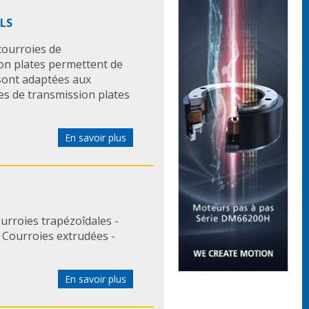
ALS
ourroies de
ion plates permettent de
sont adaptées aux
es de transmission plates
En savoir plus
rroies trapézoîdales -
 Courroies extrudées -
En savoir plus