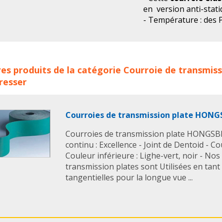
en version anti-stat
- Température : des P
100°C
- Longueur : de 80 
- Largeur : de 3 mm 
roies élastiques Polyuréthane TANALS concerne les familles
- Epaisseur : de 0.6
es produits de la catégorie
Courroie de transmiss
roies
courroie industriel
courroie industrielle
courroie d
Retrouvez toutes nos
resser
smission
courroie plate
courroies plates
tanals
courroie
TANALS
2012.
smission plate
catalogue tanals
tanals catalogue
fabri
roie polyurethane
courroie de transmission polyuretha
Courroies de transmission plate HONG
urethane
courroie elastique polyurethane
Courroies de transmission plate HONGSBEL
continu : Excellence - Joint de Dentoid - Co
Couleur inférieure : Lighe-vert, noir - Nos
transmission plates sont Utilisées en tant
tangentielles pour la longue vue ...