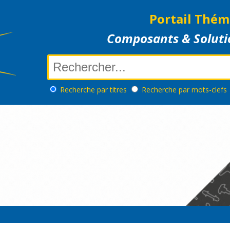
Portail Thém
Composants & Soluti
Recherche
par titres
Recherche
par mots-clefs