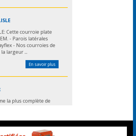
LISLE
E: Cette courroie plate
OEM. - Parois latérales
yflex - Nos courroies de
a largeur ...
En savoir plus
R
e la plus complète de
pézoïdales, - Courroies
rroies agrafables... ...
En savoir plus