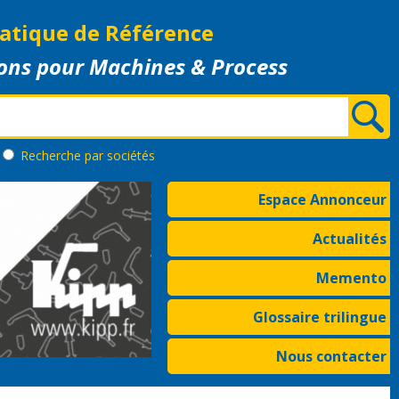
atique de Référence
ons pour Machines & Process
Recherche
par sociétés
Espace Annonceur
Actualités
Memento
Glossaire trilingue
Nous contacter