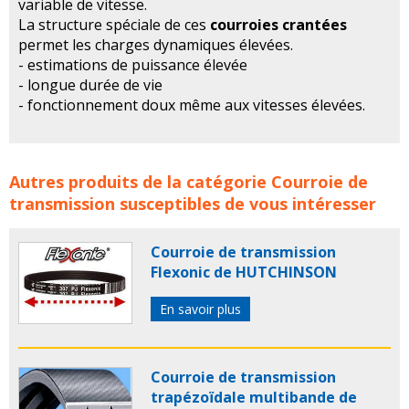
variable de vitesse.
La structure spéciale de ces
courroies crantées
permet les charges dynamiques élevées.
- estimations de puissance élevée
- longue durée de vie
- fonctionnement doux même aux vitesses élevées.
Courroies de transmission crantées vitesse variable
Autres produits de la catégorie
Courroie de
OPTIBELT concerne les familles de produits :
courroie
transmission
susceptibles de vous intéresser
courroie de transmission
courroie crantee
courroies
crantees
courroie transmission crantee
optibelt
Courroie de transmission
courroie optibelt
optibelt courroie crantee
Flexonic de HUTCHINSON
documentation optibelt
optibelt france
En savoir plus
Courroie de transmission
trapézoïdale multibande de