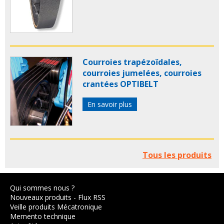
Courroies trapézoïdales,
courroies jumelées, courroies
crantées OPTIBELT
En savoir plus
Tous les produits
Qui sommes nous ?
Nouveaux produits
-
Flux RSS
Veille produits Mécatronique
Memento technique