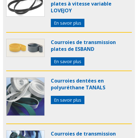
plate
courroie profile
courroie striee
courroie
plates à vitesse variable
synchrone
courroie trapezoidale
courroie speciale
LOVEJOY
Optibelt courroie
courroie trapézoīdale optibelt
optibelt courroie trapézoïdale
documentation
En savoir plus
optibelt
optibelt france
courroie super dvx
Courroies de transmission
plates de ESBAND
En savoir plus
Courroies dentées en
polyuréthane TANALS
En savoir plus
Courroies de transmission