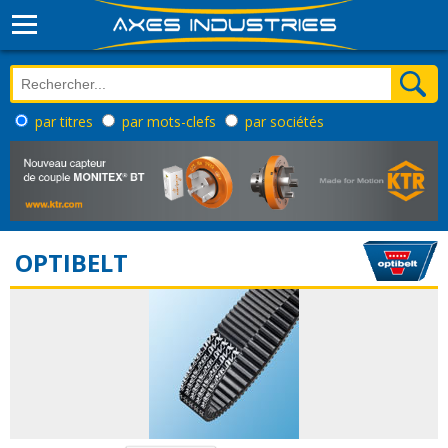
par titres
par mots-clefs
par sociétés
OPTIBELT