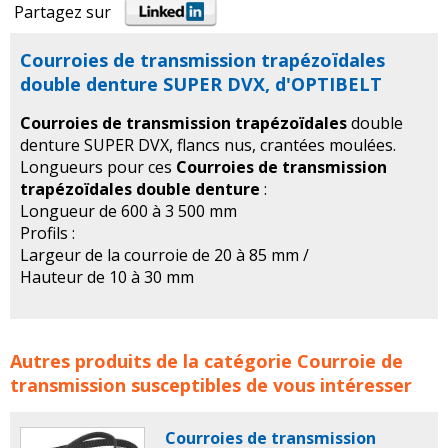
Partagez sur
Courroies de transmission trapézoïdales
double denture SUPER DVX, d'OPTIBELT
Courroies de transmission trapézoïdales
double
denture SUPER DVX, flancs nus, crantées moulées.
Longueurs pour ces
Courroies de transmission
trapézoïdales double denture
:
Longueur de 600 à 3 500 mm
Profils :
Largeur de la courroie de 20 à 85 mm /
Hauteur de 10 à 30 mm
Courroies de transmission trapézoïdales double denture
Autres produits de la catégorie
Courroie de
SUPER DVX, d'OPTIBELT concerne les familles de
transmission
susceptibles de vous intéresser
produits :
OPTIBELT
courroie
courroie industriel
courroie de transmission
courroie crantee
courroie
Courroies de transmission