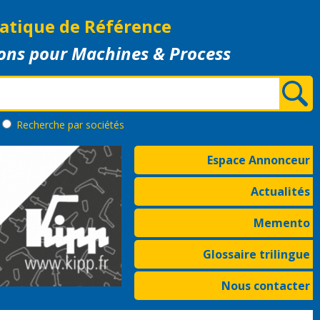
atique de Référence
ons pour Machines & Process
Recherche
par sociétés
Espace Annonceur
Actualités
Memento
Glossaire trilingue
Nous contacter