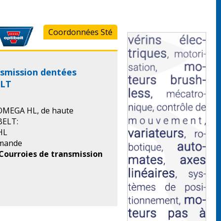
Coordonnées Sté
nsmission dentées
ELT
MEGA HL, de haute
BELT:
 HL
emande
Courroies de transmission