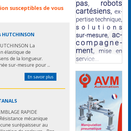
es familles de produits :
ion
susceptibles de vous
ourroies industrielles
courroie
 plate
courroie profile
rroie speciale
Optibelt
elt
omega hl
courroie omega
les HUTCHINSON
s HUTCHINSON La
n élastique de
sens de la longueur.
née sur-mesure pour ...
En savoir plus
 TANALS
SSEMBLAGE RAPIDE
ésistance mécanique
ucune surépaisseur au