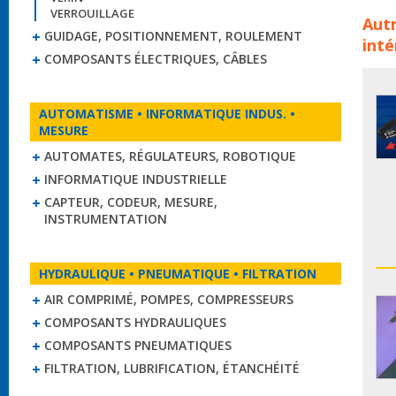
Cour
VERROUILLAGE
Autr
OPT
GUIDAGE, POSITIONNEMENT, ROULEMENT
inté
de t
COMPOSANTS ÉLECTRIQUES, CÂBLES
cour
cour
hl
AUTOMATISME • INFORMATIQUE INDUS. •
MESURE
AUTOMATES, RÉGULATEURS, ROBOTIQUE
INFORMATIQUE INDUSTRIELLE
CAPTEUR, CODEUR, MESURE,
INSTRUMENTATION
HYDRAULIQUE • PNEUMATIQUE • FILTRATION
AIR COMPRIMÉ, POMPES, COMPRESSEURS
COMPOSANTS HYDRAULIQUES
COMPOSANTS PNEUMATIQUES
FILTRATION, LUBRIFICATION, ÉTANCHÉITÉ