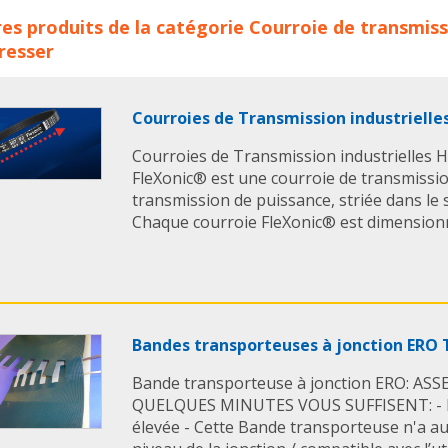
roies de transmission dentées Omega hl OPTIBELT concerne l
es produits de la catégorie
Courroie de transmiss
IBELT
courroie
courroie industriel
courroie industrielle
c
resser
ransmission
courroie dentee
courroies dentees
courroie
roie striee
courroie synchrone
courroie trapezoidale
cou
roie
courroie optibelt
Optibelt courroies
courroies optib
Courroies de Transmission industriel
Courroies de Transmission industrielle
FleXonic ® est une courroie de transmissio
transmission de puissance, striée dans le 
Chaque courroie FleXonic ® est dimension
Bandes transporteuses à jonction ERO
Bande transporteuse à jonction ERO: A
QUELQUES MINUTES VOUS SUFFISENT: - R
élevée - Cette Bande transporteuse n'a a