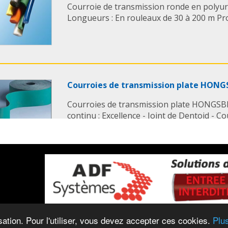
Courroie de transmission ronde en poly
Longueurs : En rouleaux de 30 à 200 m Profi
Courroies de transmission plate HONG
Courroies de transmission plate HONGSBEL
continu : Excellence - Joint de Dentoid - Co
Couleur inférieure : Lighe-vert, noir - Nos
transmission plates sont Utilisées en tant
tangentielles pour la longue vue ...
Courroies trapézoïdales en polyuréth
isation. Pour l'utiliser, vous devez accepter ces cookies.
Plus