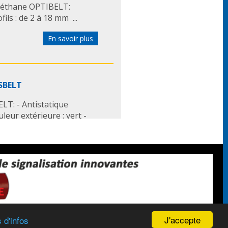
uréthane OPTIBELT:
ls : de 2 à 18 mm ...
En savoir plus
SBELT
T: - Antistatique
uleur extérieure : vert -
 courroies de
 que ceintures
En savoir plus
ane OPTIBELT
J'accepte
 d'infos