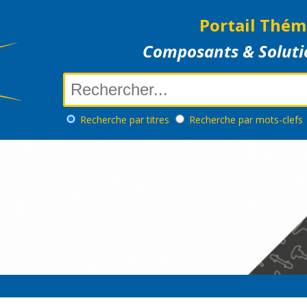
Portail Thém
Composants & Soluti
Recherche
par titres
Recherche
par mots-clefs