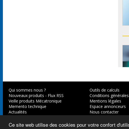
Qui sommes nous ?
Outils de calculs
Nouveaux produits
-
Flux RSS
Conditions générales
Veille produits Mécatronique
Mentions légales
Memento technique
Espace annonceurs
Actualités
Nous contacter
Ce site web utilise des cookies pour votre confort d'util
© 2003-2026,
Axes Industries
.