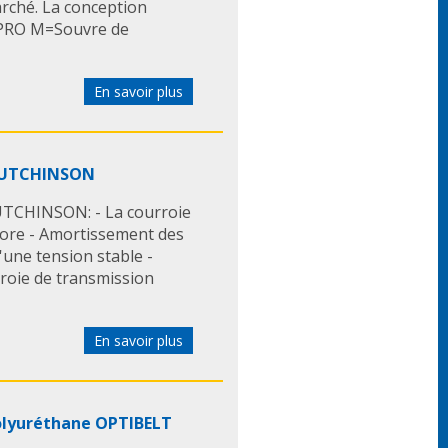
arché. La conception
 PRO M=Souvre de
En savoir plus
 HUTCHINSON
HUTCHINSON: - La courroie
nore - Amortissement des
'une tension stable -
roie de transmission
En savoir plus
polyuréthane OPTIBELT