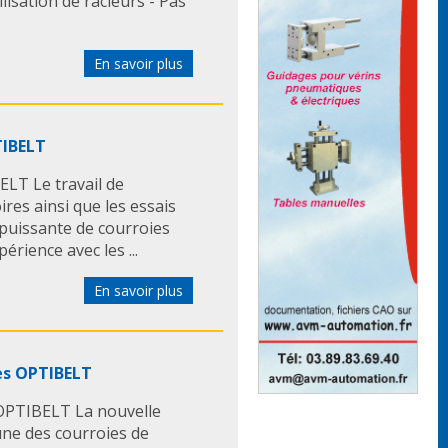
ilisation de racleurs - Pas
En savoir plus
TIBELT
LT Le travail de
es ainsi que les essais
 puissante de courroies
rience avec les ...
En savoir plus
es OPTIBELT
 OPTIBELT La nouvelle
ne des courroies de