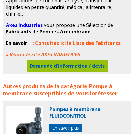
Applications: pétrochimie, analyse, transport de
liquides en petite quantité, médical, alimentaire,
chimie...
Axes Industries
vous propose une Sélection de
Fabricants de Pompes à membrane.
En savoir + :
Consultez ici la Liste des Fabricants
» Visiter le site AXES INDUSTRIES
Demande d'information / devis
Tous les Fabricants de Pompes à membrane concerne
Autres produits de la catégorie
Pompe à
les familles de produits :
pompe
pompes
pompe a
membrane
susceptibles de vous intéresser
membrane
pompes a membranes
Pompes à membrane
FLUIDCONTROL
En savoir plus