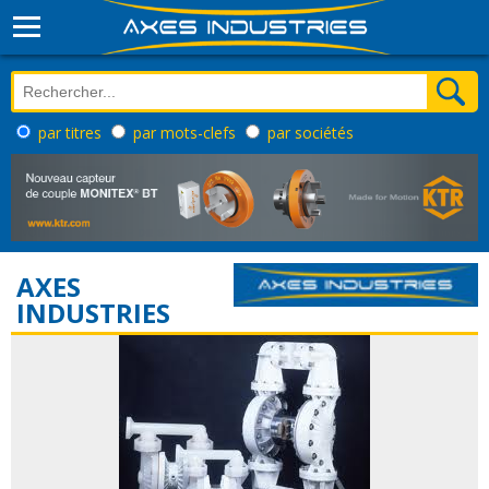
par titres
par mots-clefs
par sociétés
AXES
INDUSTRIES