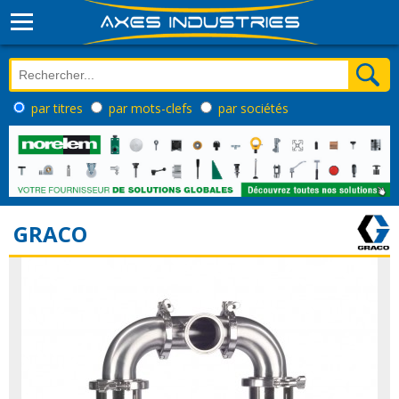
par titres
par mots-clefs
par sociétés
GRACO