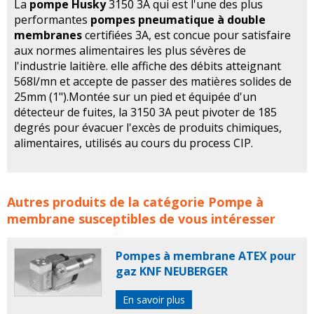
La
pompe Husky
3150 3A qui est l'une des plus
performantes
pompes pneumatique à double
membranes
certifiées 3A, est concue pour satisfaire
aux normes alimentaires les plus sévères de
l'industrie laitière. elle affiche des débits atteignant
568l/mn et accepte de passer des matières solides de
25mm (1").Montée sur un pied et équipée d'un
détecteur de fuites, la 3150 3A peut pivoter de 185
degrés pour évacuer l'excès de produits chimiques,
alimentaires, utilisés au cours du process CIP.
Pompes alimentaires GRACO concerne les familles de
Autres produits de la catégorie
Pompe à
produits :
pompe
pompes
POMPES VIBRANTES A
membrane
susceptibles de vous intéresser
MEMBRANE
POMPES A MEMBRANES
pompe a
membrane
pompe industrielle
pompes industrielles
Pompes à membrane ATEX pour
pompes a membrane
pompe membrane
pompe a
gaz KNF NEUBERGER
membrane pour
graco
pompe graco husky
pompe
pneumatique
pompe alimentaire
pompes
En savoir plus
alimentaires
pompe graco
pompe husky
pompes