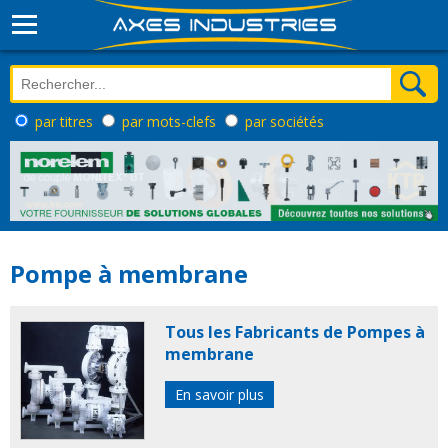
par titres
par mots-clefs
par sociétés
Pompe à membrane
Tous les Fabricants de Pompes à
membrane
En savoir plus