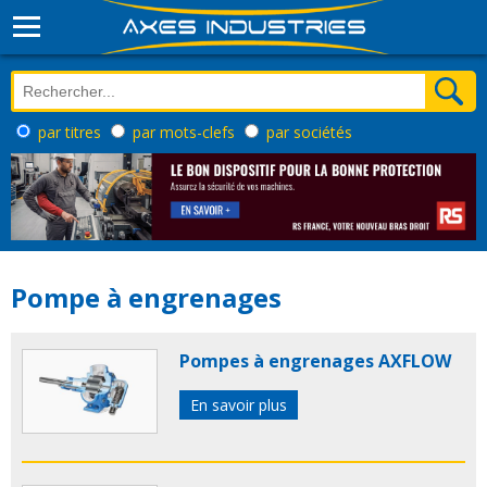
par titres
par mots-clefs
par sociétés
Pompe à engrenages
Pompes à engrenages AXFLOW
En savoir plus