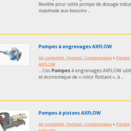
flexible pour cette pompe de dosage indust
maximale aux besoins ...
Pompes à engrenages AXFLOW
›
Air comprimé, Pompes, Compresseurs
Pompe
AXFLOW
... Ces
Pompes
à engrenages AXFLOW utili
et économique de « rotor flottant », à ...
Pompes à pistons AXFLOW
›
Air comprimé, Pompes, Compresseurs
Pompe
AXFLOW