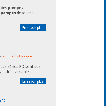
t des
pompes
s
pompes
doseuses
En savoir plus
›
|
Pompe hydraulique
Les séries PD sont des
indrée variable. ...
En savoir plus
KER