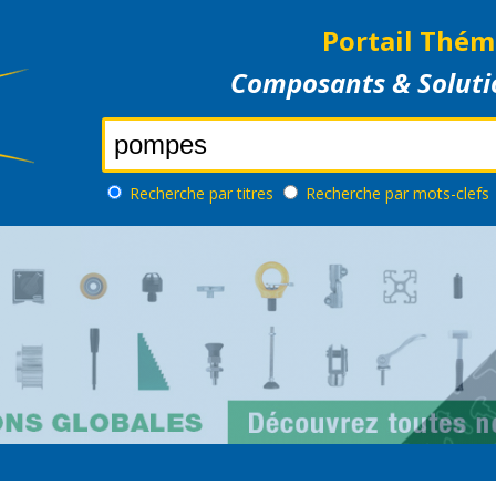
Portail Thém
Composants & Soluti
Recherche
par titres
Recherche
par mots-clefs