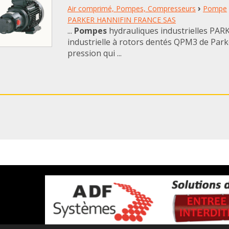
›
Air comprimé, Pompes, Compresseurs
Pompe
PARKER HANNIFIN FRANCE SAS
...
Pompes
hydrauliques industrielles PA
industrielle à rotors dentés QPM3 de Par
pression qui ...