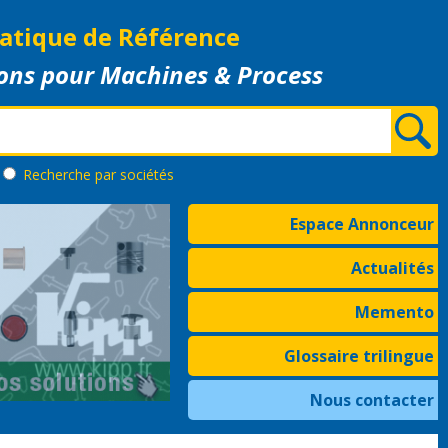
atique de Référence
ons pour Machines & Process
Recherche
par sociétés
Espace Annonceur
Actualités
Memento
Glossaire trilingue
Nous contacter