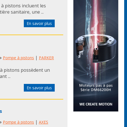
à pistons incluent les
re sanitaire, une ...
En savoir plus
›
|
Pompe à pistons
PARKER
à pistons possèdent un
nt ...
En savoir plus
s
›
|
Pompe à pistons
AXES