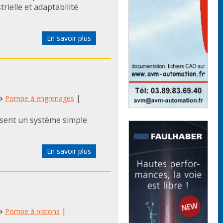
rielle et adaptabilité
En savoir plus
›
|
Pompe à engrenages
sent un système simple
En savoir plus
›
|
Pompe à pistons