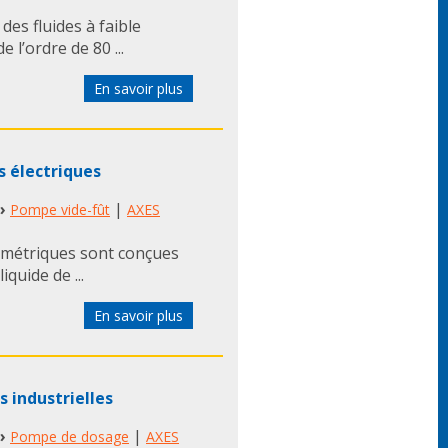
des fluides à faible
 l’ordre de 80 ...
En savoir plus
s électriques
›
|
Pompe vide-fût
AXES
lumétriques sont conçues
quide de ...
En savoir plus
 industrielles
›
|
Pompe de dosage
AXES