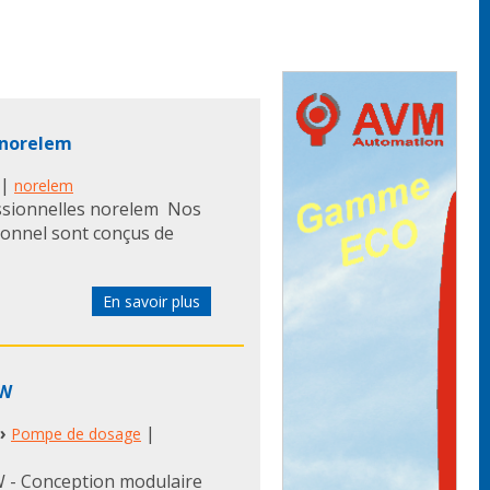
 norelem
|
norelem
ssionnelles norelem Nos
onnel sont conçus de
En savoir plus
OW
›
|
Pompe de dosage
W - Conception modulaire