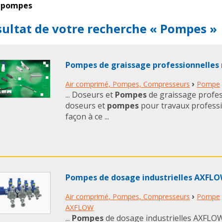
pompes
ultat de votre recherche « Pompes »
Pompes de graissage professionnelles
›
Air comprimé, Pompes, Compresseurs
Pompe
... Doseurs et
Pompes
de graissage profe
doseurs et
pompes
pour travaux professi
façon à ce ...
Pompes de dosage industrielles AXFL
›
Air comprimé, Pompes, Compresseurs
Pompe
AXFLOW
...
Pompes
de dosage industrielles AXFLO