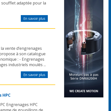
 soufflet adaptée pour la
En savoir plus
 la vente d’engrenages
propose à son catalogue
onomique : - Engrenages
ges industriels moulés ...
En savoir plus
ls HPC
 HPC Engrenages HPC
gamme de goupillons de