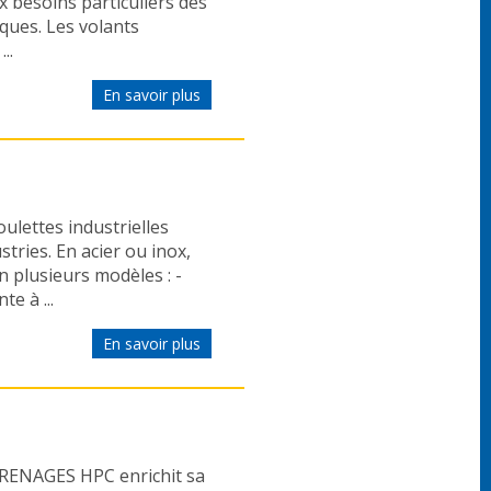
x besoins particuliers des
iques. Les volants
..
En savoir plus
lettes industrielles
tries. En acier ou inox,
en plusieurs modèles : -
te à ...
En savoir plus
GRENAGES HPC enrichit sa