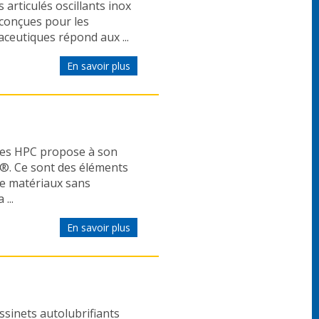
articulés oscillants inox
conçues pour les
aceutiques répond aux ...
En savoir plus
ges HPC propose à son
e®. Ce sont des éléments
de matériaux sans
...
En savoir plus
sinets autolubrifiants