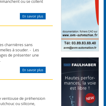
’emmanchent ou se collent
En savoir plus
es charnières sans
umelles à souder. - Les
ages de présenter une
.
En savoir plus
e ventouse de préhension
outchouc ou silicone,