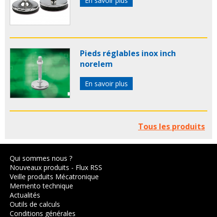
En savoir plus
Pieds réglables inox inch
norelem
En savoir plus
Tous les produits
Qui sommes nous ?
Nouveaux produits
-
Flux RSS
Veille produits Mécatronique
Memento technique
Actualités
Outils de calculs
Conditions générales