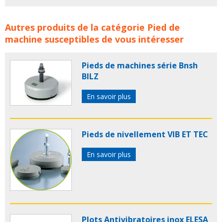
Pieds de Machine industriels HPC concerne les familles
Autres produits de la catégorie
Pied de
de produits :
Pieds de reglage
pied de reglage
PIEDS
machine
susceptibles de vous intéresser
DE MACHINES
pied de machine
pied machine
silentbloc
silentblocs
silent bloc
hpc
engrenages hpc
Pieds de machines série Bnsh
pieds machines
BILZ
En savoir plus
Pieds de nivellement VIB ET TEC
En savoir plus
Plots Antivibratoires inox ELESA