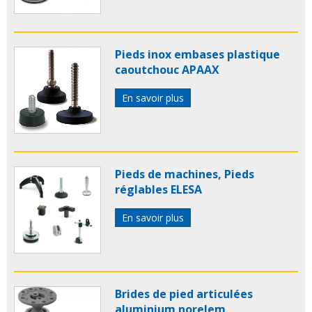
Pieds inox embases plastique
caoutchouc APAAX
En savoir plus
Pieds de machines, Pieds
réglables ELESA
En savoir plus
Brides de pied articulées
aluminium norelem