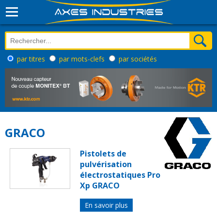
par titres
par mots-clefs
par sociétés
GRACO
Pistolets de
pulvérisation
électrostatiques Pro
Xp GRACO
En savoir plus