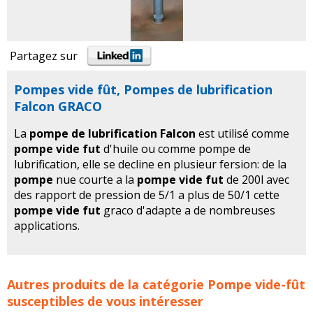
Partagez sur
Pompes vide fût, Pompes de lubrification
Falcon GRACO
La
pompe de lubrification Falcon
est utilisé comme
pompe vide fut
d'huile ou comme pompe de
lubrification, elle se decline en plusieur fersion: de la
pompe
nue courte a la
pompe vide fut
de 200l avec
des rapport de pression de 5/1 a plus de 50/1 cette
pompe vide fut
graco d'adapte a de nombreuses
applications.
Pompes vide fût, Pompes de lubrification Falcon GRACO
Autres produits de la catégorie
Pompe vide-fût
concerne les familles de produits :
pompe
pompes
susceptibles de vous intéresser