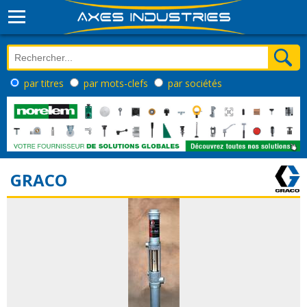
par titres
par mots-clefs
par sociétés
GRACO