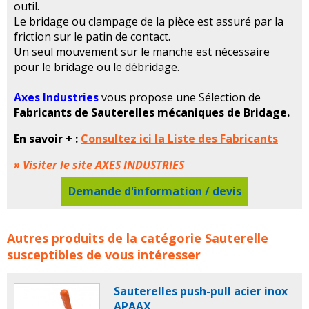
outil.
Le bridage ou clampage de la pièce est assuré par la
friction sur le patin de contact.
Un seul mouvement sur le manche est nécessaire
pour le bridage ou le débridage.
Axes Industries
vous propose une Sélection de
Fabricants de Sauterelles mécaniques de Bridage.
En savoir + :
Consultez ici la Liste des Fabricants
» Visiter le site AXES INDUSTRIES
Demande d'information / devis
Tous les Fabricants de Sauterelles mécaniques de
Autres produits de la catégorie
Sauterelle
Bridage concerne les familles de produits :
sauterelle
susceptibles de vous intéresser
sauterelles
bridage
sauterelle de bridage
sauterelles de bridage
Sauterelles push-pull acier inox
APAAX