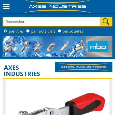
par titres
par mots-clefs
par sociétés
AXES
INDUSTRIES