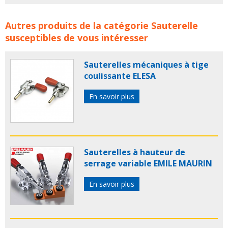
Sauterelles serrage mécanique vertical OTELO concerne
Autres produits de la catégorie
Sauterelle
les familles de produits :
sauterelle
sauterelles
susceptibles de vous intéresser
sauterelle mecanique
sauterelles mecaniques
otelo
Sauterelles mécaniques à tige
coulissante ELESA
En savoir plus
Sauterelles à hauteur de
serrage variable EMILE MAURIN
En savoir plus