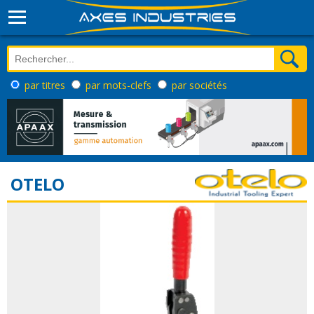
par titres
par mots-clefs
par sociétés
OTELO