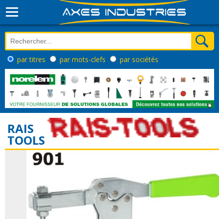
par titres
par mots-clefs
par sociétés
RAIS
TOOLS