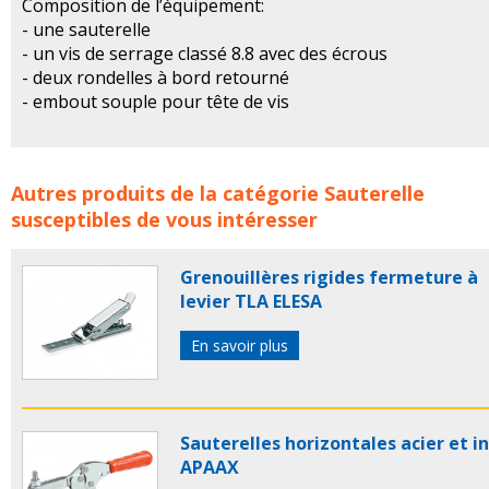
Composition de l’équipement:
- une sauterelle
- un vis de serrage classé 8.8 avec des écrous
- deux rondelles à bord retourné
- embout souple pour tête de vis
Sauterelles de bridage horizontales RAIS TOOLS concerne 
Autres produits de la catégorie
Sauterelle
familles de produits :
sauterelle
sauterelles
sauterelle
susceptibles de vous intéresser
mecanique
sauterelles mecaniques
sauterelle de bri
sauterelles de bridage
sauterelle bridage
sauterelles
Grenouillères rigides fermeture à
bridage
rais tools
sauterelle industrielle
sauterelles
levier TLA ELESA
industrielles
En savoir plus
Sauterelles horizontales acier et i
APAAX