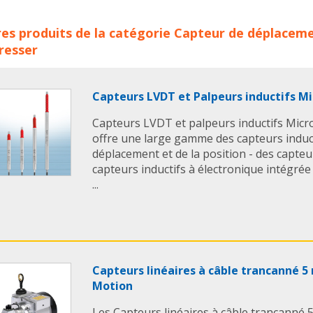
eurs de Déplacement à câble ASM concerne les familles de p
es produits de la catégorie
Capteur de déplacem
lacement
capteurs de deplacements
capteur a cable
cap
resser
acement a cable
asm
capteur deplacement
capteurs d
Capteurs LVDT et Palpeurs inductifs Mi
Capteurs LVDT et palpeurs inductifs Micr
offre une large gamme des capteurs induc
déplacement et de la position - des capte
capteurs inductifs à électronique intégrée
...
Capteurs linéaires à câble trancanné 
Motion
Les Capteurs linéaires à câble trancanné