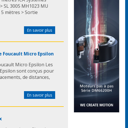
s: > SL 3005 MH1023 MU
 5 mètres > Sortie
En savoir plus
 Foucault Micro Epsilon
ucault Micro Epsilon Les
-Epsilon sont conçus pour
acements, de distances,
En savoir plus
x