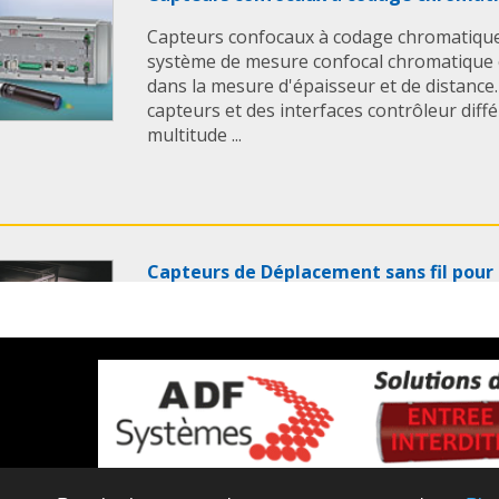
Capteurs confocaux à codage chromatique
système de mesure confocal chromatique 
dans la mesure d'épaisseur et de distance
capteurs et des interfaces contrôleur dif
multitude ...
Capteurs de Déplacement sans fil pour
STEUTE
Les Capteurs de déplacement sans fil pour
STEUTE ont les caractéristiques suivantes:
développés spécifiquement pour les instal
le réapprovisionnement automatique dans
Les ...