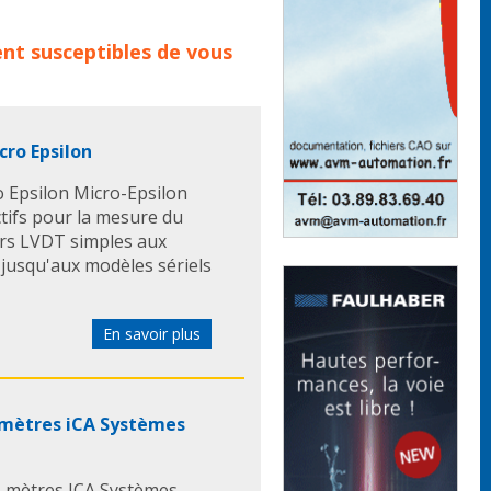
roduits :
capteur de
ent
susceptibles de vous
teurs a cables
capteur
eplacement
cro Epsilon
o Epsilon Micro-Epsilon
tifs pour la mesure du
urs LVDT simples aux
 jusqu'aux modèles sériels
En savoir plus
5 mètres iCA Systèmes
 5 mètres ICA Systèmes