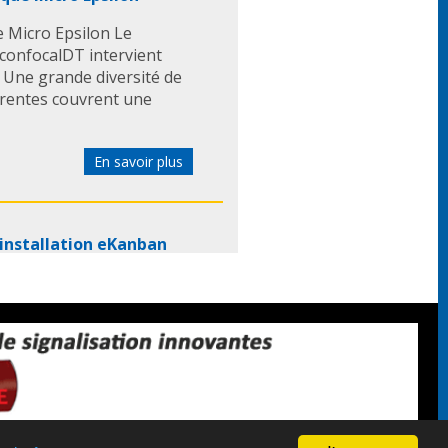
 Micro Epsilon Le
confocalDT intervient
. Une grande diversité de
férentes couvrent une
En savoir plus
 installation eKanban
 installation eKanban
 Des capteurs sans fil,
lations eKanban, pilotent
 la production moderne.
En savoir plus