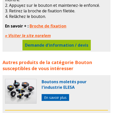
2. Appuyez sur le bouton et maintenez-le enfoncé.
3. Retirez la broche de fixation filetée.
4. Relâchez le bouton.
En savoir + :
Broche de fixation
» Visiter le site norelem
Demande d'information / devis
Broche de fixation filetée avec palier anti-friction de
Autres produits de la catégorie
Bouton
norelem concerne les familles de produits :
broche
susceptibles de vous intéresser
fixation filetee norelem
broches fixation filetee
norelem
Boutons moletés pour
l'industrie ELESA
En savoir plus